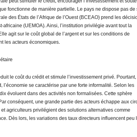
e peut stimuler le crédit, encourager l’investissement et souten
ue fonctionne de manière partielle. Le pays ne dispose pas de
trale des États de l’Afrique de l’Ouest (BCEAO) prend les décisi
fricaine (UEMOA). Ainsi, l’institution privilégie avant tout la
Elle agit sur le coût global de l’argent et sur les conditions de
nt les acteurs économiques.
étaire
t le coût du crédit et stimule l’investissement privé. Pourtant,
 l’économie se caractérise par une forte informalité. Selon les
r dix évoluent dans des activités non formalisées. Cette sphère
 Par conséquent, une grande partie des acteurs échappe aux circ
et agriculteurs privilégient des solutions alternatives comme
ce. Dès lors, les variations des taux directeurs influencent peu 