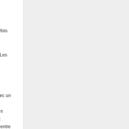
s
fois
 Les
vec un
es
x
 entre