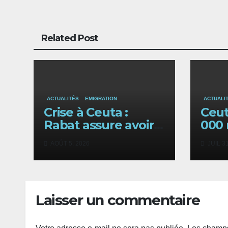
Related Post
ACTUALITÉS
EMIGRATION
ACTUALI
Crise à Ceuta :
Ceut
Rabat assure avoir
000 
prévenu Madrid des
aura
AOÛT 5, 2026
JUIL 31
risques migratoires.
fron
Maro
Laisser un commentaire