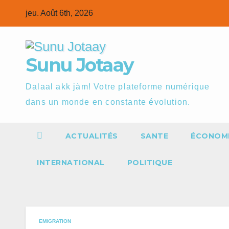
Skip
jeu. Août 6th, 2026
to
content
Sunu Jotaay
Dalaal akk jàm! Votre plateforme numérique
dans un monde en constante évolution.
ACTUALITÉS
SANTE
ÉCONOM
INTERNATIONAL
POLITIQUE
EMIGRATION