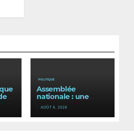
POLITIQUE
nque
Assemblée
de
nationale : une
session
AOÛT 6, 2026
340
extraordinaire
FA
s’ouvre avec onze
s
textes majeurs à
l’ordre du jour