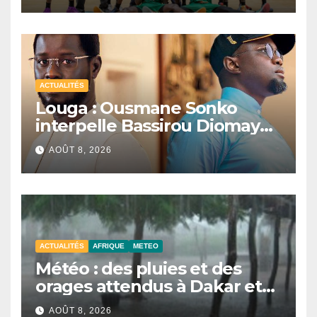
ACTUALITÉS
Louga : Ousmane Sonko
interpelle Bassirou Diomaye
Faye sur la date des élections
AOÛT 8, 2026
locales
ACTUALITÉS
AFRIQUE
METEO
Météo : des pluies et des
orages attendus à Dakar et
dans plusieurs localités ce
AOÛT 8, 2026