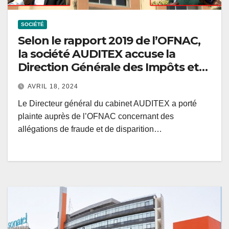
SOCIÉTÉ
Selon le rapport 2019 de l’OFNAC,
la société AUDITEX accuse la
Direction Générale des Impôts et
Domaines (DGID) ainsi que la
AVRIL 18, 2024
Direction Générale des Entreprises
Le Directeur général du cabinet AUDITEX a porté
(DGE) de fraude et de disparition
plainte auprès de l’OFNAC concernant des
de documents.
allégations de fraude et de disparition…