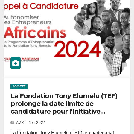
SOCIÉTÉ
La Fondation Tony Elumelu (TEF)
prolonge la date limite de
candidature pour l’Initiative
WE4A, visant à autonomiser les
AVRIL 17, 2024
femmes entrepreneures du
La Fondation Tony Elumelu (TEF), en partenariat