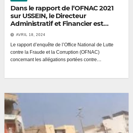
Dans le rapport de l’OFNAC 2021
sur USSEIN, le Directeur
Administratif et Financier est
accusé de détournements et
AVRIL 18, 2024
d’enrichissements illicites, et des
Le rapport d’enquête de l’Office National de Lutte
mesures disciplinaires sont
contre la Fraude et la Corruption (OFNAC)
envisagées à son encontre.
concernant les allégations portées contre…