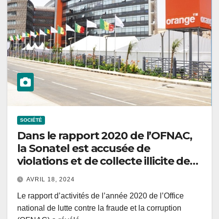
SOCIÉTÉ
Dans le rapport 2020 de l’OFNAC,
la Sonatel est accusée de
violations et de collecte illicite de
données, tandis que la CDP est
AVRIL 18, 2024
également mise en cause pour des
Le rapport d’activités de l’année 2020 de l’Office
fautes similaires.
national de lutte contre la fraude et la corruption