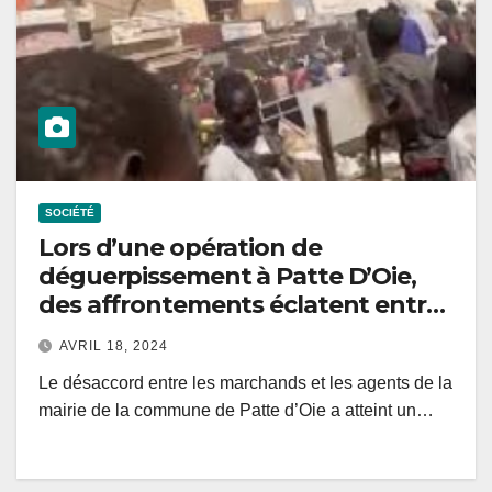
SOCIÉTÉ
Lors d’une opération de
déguerpissement à Patte D’Oie,
des affrontements éclatent entre
des marchands et les forces de
AVRIL 18, 2024
l’ordre.
Le désaccord entre les marchands et les agents de la
mairie de la commune de Patte d’Oie a atteint un…