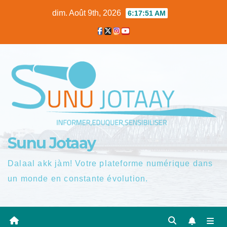
Skip
dim. Août 9th, 2026
6:17:52 AM
to
content
Sunu Jotaay
Dalaal akk jàm! Votre plateforme numérique dans
un monde en constante évolution.