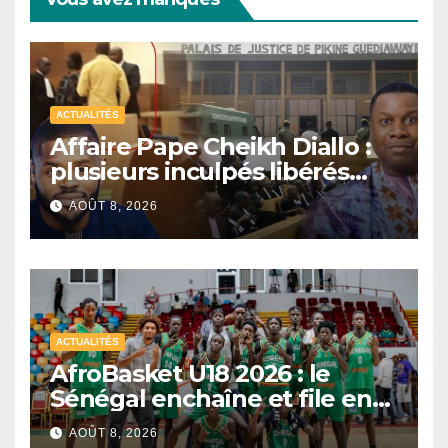
ACTUALITÉS
Affaire Pape Cheikh Diallo :
plusieurs inculpés libérés
après un non-lieu partiel
AOÛT 8, 2026
ACTUALITÉS
AfroBasket U18 2026 : le
Sénégal enchaîne et file en
quarts de finale
AOÛT 8, 2026