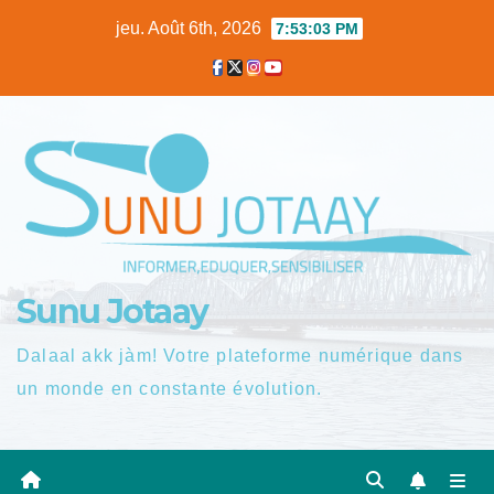
Skip
jeu. Août 6th, 2026
7:53:04 PM
to
content
Sunu Jotaay
Dalaal akk jàm! Votre plateforme numérique dans
un monde en constante évolution.