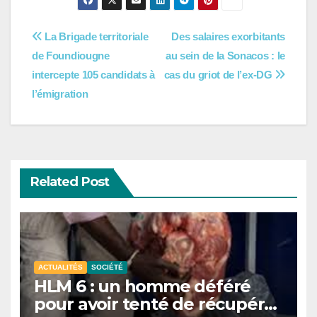
Navigation
La Brigade territoriale
Des salaires exorbitants
de Foundiougne
au sein de la Sonacos : le
de
intercepte 105 candidats à
cas du griot de l’ex-DG
l’article
l’émigration
Related Post
ACTUALITÉS
SOCIÉTÉ
HLM 6 : un homme déféré
pour avoir tenté de récupérer