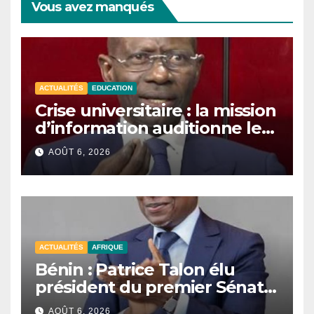
Vous avez manqués
ACTUALITÉS
EDUCATION
Crise universitaire : la mission
d’information auditionne le
ministre Boubacar Camara.
AOÛT 6, 2026
ACTUALITÉS
AFRIQUE
Bénin : Patrice Talon élu
président du premier Sénat
de l’histoire du pays.
AOÛT 6, 2026