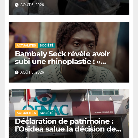
et revendre de la viande
AOÛT 6, 2026
impropre à la consommation
ACTUALITÉS
SOCIÉTÉ
Bambaly Seck révèle avoir
subi une rhinoplastie : «
J’assume ce choix »
AOÛT 5, 2026
ACTUALITÉS
SOCIÉTÉ
Déclaration de patrimoine :
l’Osidea salue la décision de
l’Ofnac de publier la liste des