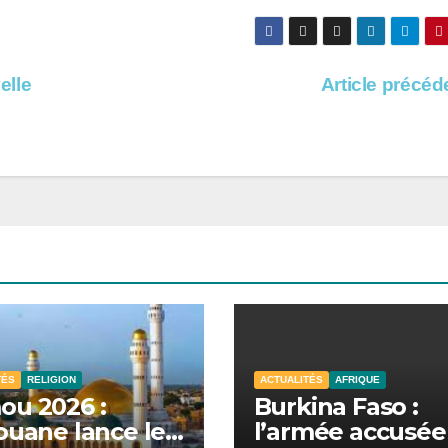
elle
Article précé
TÉS
RELIGION
ACTUALITÉS
AFRIQUE
u 2026 :
Burkina Faso :
ouane lance les
l’armée accusée