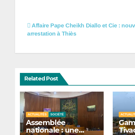
Navigation
Affaire Pape Cheikh Diallo et Cie : nouv
arrestation à Thiès
de
l’article
Related Post
ACTUALITÉS
SOCIÉTÉ
ACTUALI
Assemblée
Gamo
nationale : une
Tiva