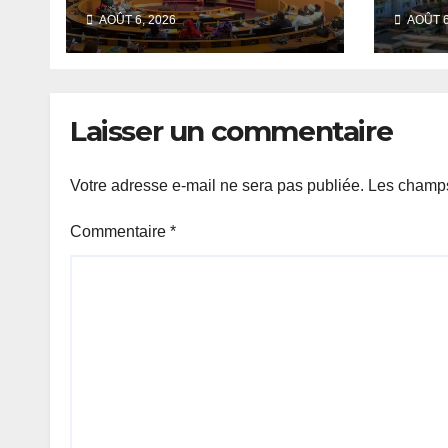
session
prép
AOÛT 6, 2026
AOÛT 6
extraordinaire
sign
convoquée le 10
du T
août avec plusieurs
commissions
Laisser un commentaire
d’enquête à l’ordre
du jour.
Votre adresse e-mail ne sera pas publiée.
Les champs
Commentaire
*