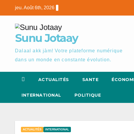
Skip
jeu. Août 6th, 2026
to
content
Sunu Jotaay
Dalaal akk jàm! Votre plateforme numérique
dans un monde en constante évolution.
ACTUALITÉS
SANTE
ÉCONOM
INTERNATIONAL
POLITIQUE
ACTUALITÉS
INTERNATIONAL