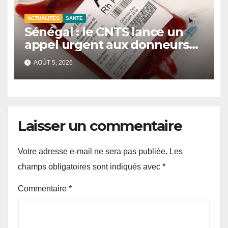
ACTUALITÉS
SANTE
Sénégal : le CNTS lance un
appel urgent aux donneurs
face à une pénurie de sang.
AOÛT 5, 2026
Laisser un commentaire
Votre adresse e-mail ne sera pas publiée.
Les
champs obligatoires sont indiqués avec
*
Commentaire
*