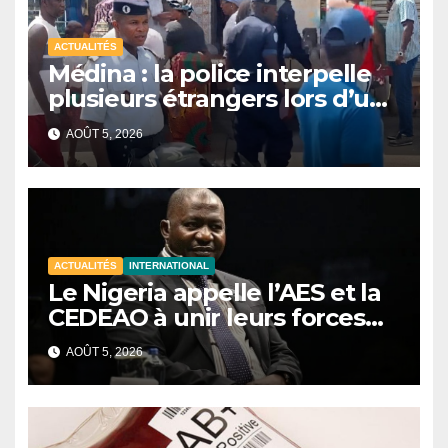
ACTUALITÉS
Médina : la police interpelle
plusieurs étrangers lors d’une
opération de sécurisation
AOÛT 5, 2026
ACTUALITÉS
INTERNATIONAL
Le Nigeria appelle l’AES et la
CEDEAO à unir leurs forces
contre le terrorisme
AOÛT 5, 2026