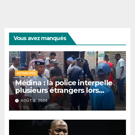
Vous avez manqués
ACTUALITÉS
Médina : la police interpelle
plusieurs étrangers lors
d’une opération de
AOÛT 5, 2026
sécurisation