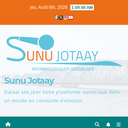
Skip
jeu. Août 6th, 2026
1:09:01 AM
to
content
Sunu Jotaay
Dalaal akk jàm! Votre plateforme numérique dans
un monde en constante évolution.