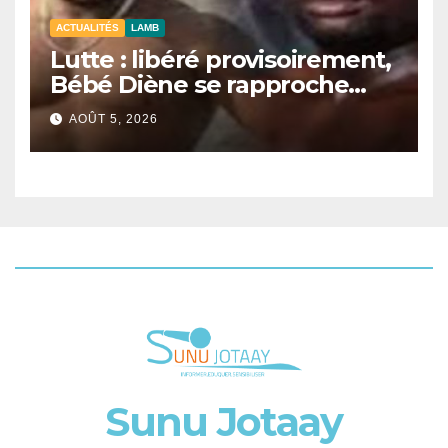
ACTUALITÉS
LAMB
Lutte : libéré provisoirement,
Bébé Diène se rapproche
d’un combat contre Zarco.
AOÛT 5, 2026
Sunu Jotaay