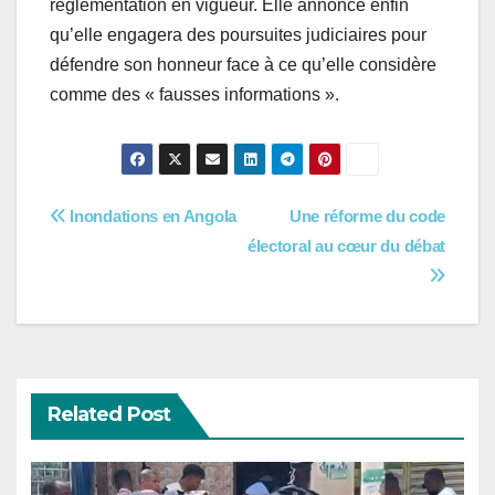
réglementation en vigueur. Elle annonce enfin
qu’elle engagera des poursuites judiciaires pour
défendre son honneur face à ce qu’elle considère
comme des « fausses informations ».
Navigation
Inondations en Angola
Une réforme du code
électoral au cœur du débat
de
l’article
Related Post