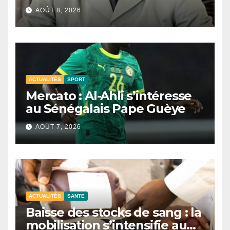
Soumaré brise le silence
AOÛT 8, 2026
ACTUALITÉS
SPORT
Mercato : Al-Ahli s’intéresse
au Sénégalais Pape Guèye
AOÛT 7, 2026
ACTUALITÉS
SANTE
Baisse des stocks de sang : la
mobilisation s’intensifie au