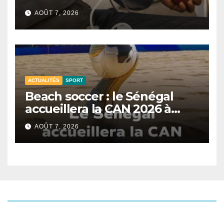
CNTS de Dakar.
AOÛT 7, 2026
ACTUALITÉS
SPORT
Beach soccer : le Sénégal
accueillera la CAN 2026 à
Dakar.
AOÛT 7, 2026