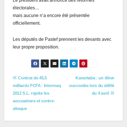
Le président avait annoncé des réformes
électorales…
mais aucune n’a encore été présentée
officiellement.
Les députés de Pastef prennent les devants avec
leur propre proposition.
Navigation
Contrat de 45,5
Karantaba : un élève
milliards FCFA : Intermaq
succombe lors du défilé
de
2012 S.L. rejette les
du 4 avril
l’article
accusations et contre-
attaque