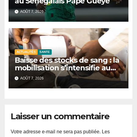
au Sénégalais Pape Guèye
AOÛT 7, 2026
ACTUALITÉS
SANTE
Baisse des stocks de sang : la
mobilisation s’intensifie au
CNTS de Dakar.
AOÛT 7, 2026
Laisser un commentaire
Votre adresse e-mail ne sera pas publiée.
Les