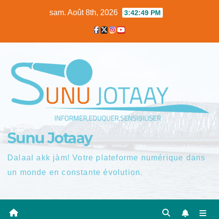
Skip
sam. Août 8th, 2026
3:42:50 PM
to
content
Sunu Jotaay
Dalaal akk jàm! Votre plateforme numérique dans
un monde en constante évolution.