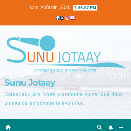
Skip
sam. Août 8th, 2026
7:46:58 PM
to
content
Sunu Jotaay
Dalaal akk jàm! Votre plateforme numérique dans
un monde en constante évolution.