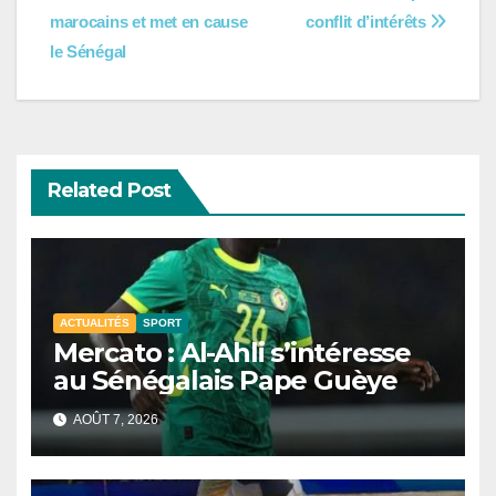
l’article
marocains et met en cause
conflit d’intérêts
le Sénégal
Related Post
ACTUALITÉS
SPORT
Mercato : Al-Ahli s’intéresse
au Sénégalais Pape Guèye
AOÛT 7, 2026