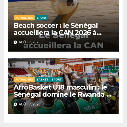
ACTUALITÉS
SPORT
Beach soccer : le Sénégal
accueillera la CAN 2026 à
Dakar.
AOÛT 7, 2026
ACTUALITÉS
BASKET
SPORT
AfroBasket U18 masculin : le
Sénégal domine le Rwanda et
réussit son entrée
AOÛT 7, 2026