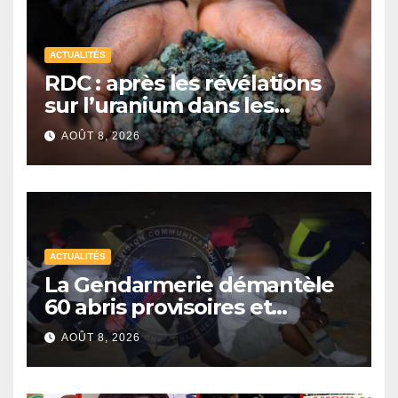
ACTUALITÉS
RDC : après les révélations
sur l’uranium dans les
exportations de cobalt,
AOÛT 8, 2026
Kinshasa lance une
campagne de vérification
ACTUALITÉS
La Gendarmerie démantèle
60 abris provisoires et
interpelle 27 personnes
AOÛT 8, 2026