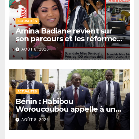
ACTUALITÉS
Amina Badiane revient sur
son parcours et les réformes
de Miss Sénégal
AOÛT 8, 2026
ACTUALITÉS
Bénin : Habibou
Woroucoubou appelle à un
retour du pluralisme avec le
AOÛT 8, 2026
Sénat