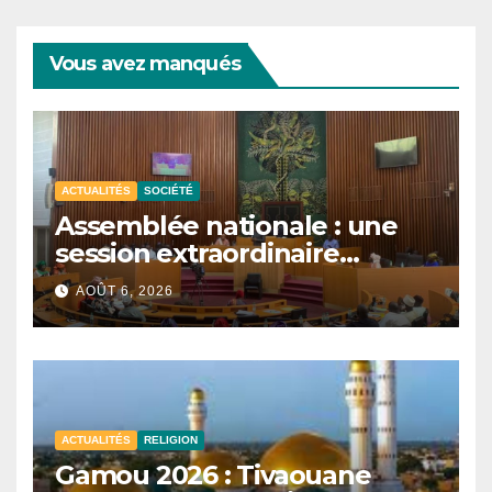
Vous avez manqués
ACTUALITÉS
SOCIÉTÉ
Assemblée nationale : une
session extraordinaire
convoquée le 10 août avec
AOÛT 6, 2026
plusieurs commissions
d’enquête à l’ordre du jour.
ACTUALITÉS
RELIGION
Gamou 2026 : Tivaouane