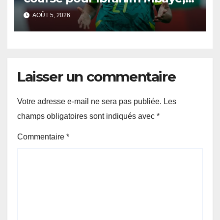
le PSG reste ferme
AOÛT 5, 2026
Laisser un commentaire
Votre adresse e-mail ne sera pas publiée.
Les
champs obligatoires sont indiqués avec
*
Commentaire
*