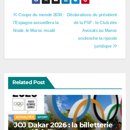
Navigation
Coupe du monde 2030 :
Déclarations du président
l’Espagne accueillera la
de la FSF : le Club des
de
finale, le Maroc recalé
Avocats au Maroc
l’article
enclenche la riposte
juridique
Related Post
ACTUALITÉS
SPORT
JOJ Dakar 2026 : la billetterie