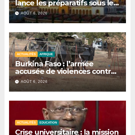
lance les préparatifs sous le
signe de l’unité et du Tawhid.
AOÛT 6, 2026
ACTUALITÉS
AFRIQUE
Burkina Faso : l’armée
accusée de violences contre
des civils après une attaque
AOÛT 6, 2026
jihadiste.
ACTUALITÉS
EDUCATION
Crise universitaire : la mission