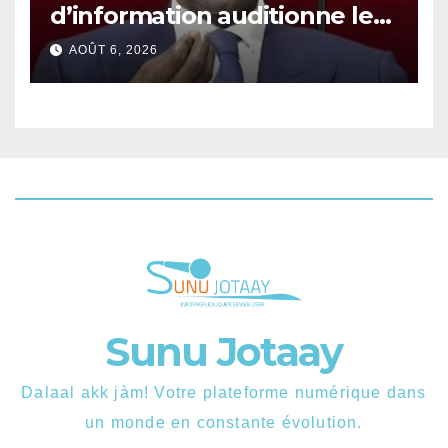
d’information auditionne le
ministre Boubacar Camara.
AOÛT 6, 2026
Sunu Jotaay
Dalaal akk jàm! Votre plateforme numérique dans
un monde en constante évolution.