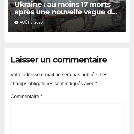
Ukraine : au moins 17 morts
après une nouvelle vague de
frappes russes sur Kiev et sa
AOÛT 5, 2026
région
Laisser un commentaire
Votre adresse e-mail ne sera pas publiée.
Les
champs obligatoires sont indiqués avec
*
Commentaire
*