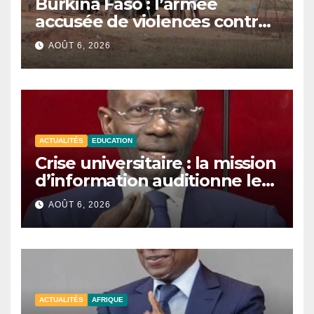
Burkina Faso : l’armée
accusée de violences contre
des civils après une attaque
AOÛT 6, 2026
jihadiste.
ACTUALITÉS
EDUCATION
Crise universitaire : la mission
d’information auditionne le
ministre Boubacar Camara.
AOÛT 6, 2026
ACTUALITÉS
AFRIQUE