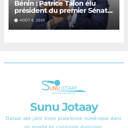
Bénin : Patrice Talon élu
président du premier Sénat
de l’histoire du pays.
AOÛT 6, 2026
Sunu Jotaay
Dalaal akk jàm! Votre plateforme numérique dans
un monde en constante évolution.