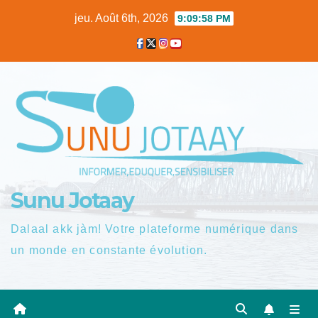
Skip
jeu. Août 6th, 2026
9:09:59 PM
to
content
Sunu Jotaay
Dalaal akk jàm! Votre plateforme numérique dans
un monde en constante évolution.