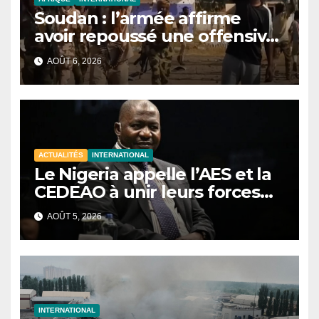
Soudan : l’armée affirme
avoir repoussé une offensive
des FSR au Darfour
AOÛT 6, 2026
occidental
ACTUALITÉS
INTERNATIONAL
Le Nigeria appelle l’AES et la
CEDEAO à unir leurs forces
contre le terrorisme
AOÛT 5, 2026
INTERNATIONAL