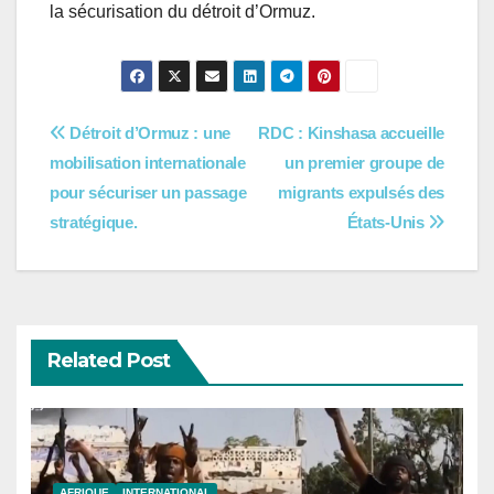
la sécurisation du détroit d’Ormuz.
Navigation
Détroit d’Ormuz : une
RDC : Kinshasa accueille
mobilisation internationale
un premier groupe de
de
pour sécuriser un passage
migrants expulsés des
l’article
stratégique.
États-Unis
Related Post
AFRIQUE
INTERNATIONAL