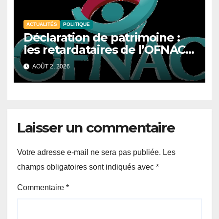
ACTUALITÉS
POLITIQUE
Déclaration de patrimoine :
les retardataires de l’OFNAC
s’exposent désormais à des
AOÛT 2, 2026
sanctions
Laisser un commentaire
Votre adresse e-mail ne sera pas publiée.
Les
champs obligatoires sont indiqués avec
*
Commentaire
*