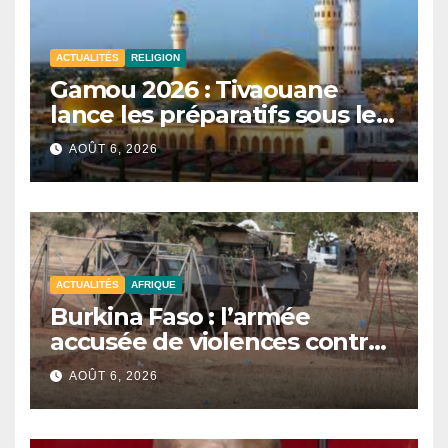
ACTUALITÉS
RELIGION
Gamou 2026 : Tivaouane
lance les préparatifs sous le
signe de l’unité et du Tawhid.
AOÛT 6, 2026
ACTUALITÉS
AFRIQUE
Burkina Faso : l’armée
accusée de violences contre
des civils après une attaque
AOÛT 6, 2026
jihadiste.