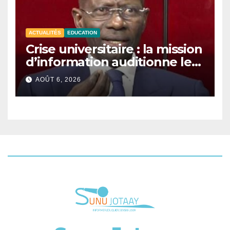
ACTUALITÉS
EDUCATION
Crise universitaire : la mission
d’information auditionne le
ministre Boubacar Camara.
AOÛT 6, 2026