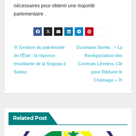
nécessaires pour obtenir une majorité
parlementaire .
Navigation
Gestion du patrimoine
Ousmane Sonko : « La
de l’État : la réponse
Renégociation des
de
troublante de la Sogepa à
Contrats Léonins, Clé
l’article
Sonko
pour Réduire le
Chômage »
Related Post