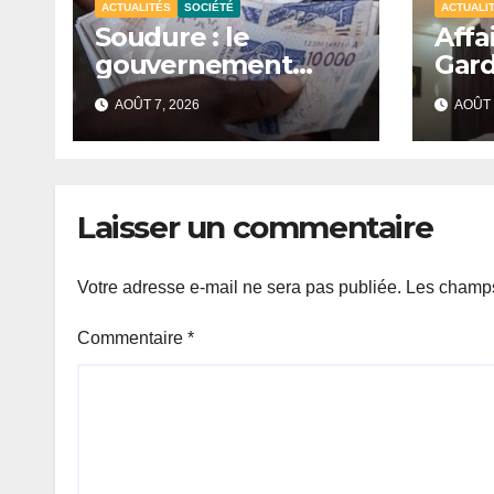
ACTUALITÉS
SOCIÉTÉ
ACTUALI
Soudure : le
Affa
gouvernement
Gard
débloque 7,2
sort
AOÛT 7, 2026
AOÛT 
milliards FCFA,
appo
chaque ménage
préc
bénéficiaire recevra
proc
135 000 FCFA.
Laisser un commentaire
Votre adresse e-mail ne sera pas publiée.
Les champs
Commentaire
*