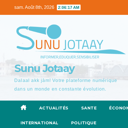
Skip
sam. Août 8th, 2026
2:06:19 AM
to
content
Sunu Jotaay
Dalaal akk jàm! Votre plateforme numérique
dans un monde en constante évolution.
ACTUALITÉS
SANTE
ÉCONOM
INTERNATIONAL
POLITIQUE