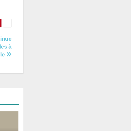
tinue
les à
ole