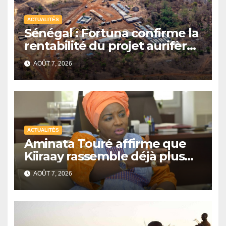
ACTUALITÉS
Sénégal : Fortuna confirme la
rentabilité du projet aurifère
Diamba Sud à Kédougou
AOÛT 7, 2026
ACTUALITÉS
Aminata Touré affirme que
Kiiraay rassemble déjà plus
de la moitié des maires du
AOÛT 7, 2026
Sénégal