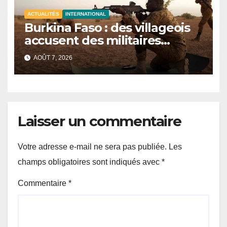
ACTUALITÉS
INTERNATIONAL
Burkina Faso : des villageois
accusent des militaires
d’avoir tué au moins 48 civils
AOÛT 7, 2026
après une attaque terroriste
Laisser un commentaire
Votre adresse e-mail ne sera pas publiée.
Les
champs obligatoires sont indiqués avec
*
Commentaire
*