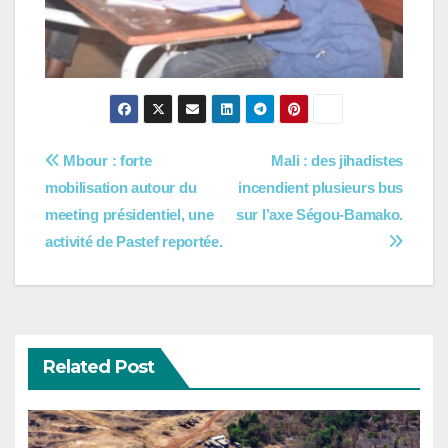
Navigation
Mbour : forte
Mali : des jihadistes
mobilisation autour du
incendient plusieurs bus
de
meeting présidentiel, une
sur l’axe Ségou-Bamako.
l’article
activité de Pastef reportée.
Related Post