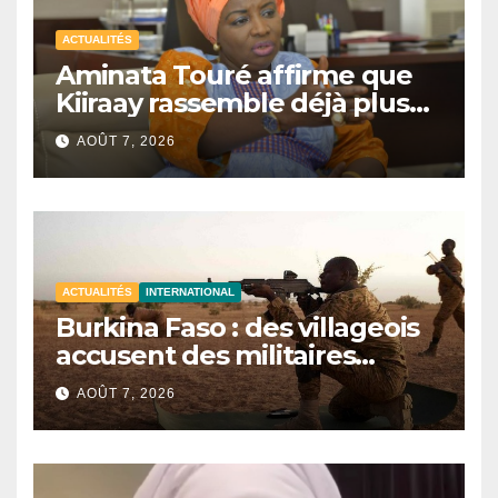
ACTUALITÉS
Aminata Touré affirme que
Kiiraay rassemble déjà plus
de la moitié des maires du
AOÛT 7, 2026
Sénégal
ACTUALITÉS
INTERNATIONAL
Burkina Faso : des villageois
accusent des militaires
d’avoir tué au moins 48 civils
AOÛT 7, 2026
après une attaque terroriste