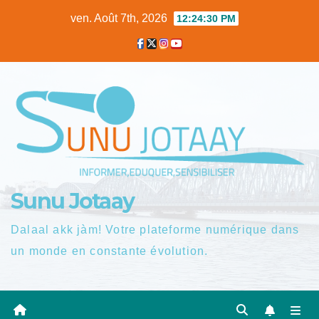
Skip
ven. Août 7th, 2026
12:24:31 PM
to
content
Sunu Jotaay
Dalaal akk jàm! Votre plateforme numérique dans
un monde en constante évolution.