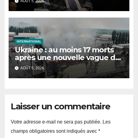
AOÛT 5, 2026
INTERNATIONAL
Ukraine : au moins 17 morts
après une nouvelle vague de
frappes russes sur Kiev et sa
AOÛT 5, 2026
région
Laisser un commentaire
Votre adresse e-mail ne sera pas publiée.
Les
champs obligatoires sont indiqués avec
*