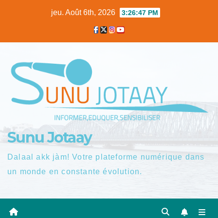
Skip
jeu. Août 6th, 2026
3:26:48 PM
to
content
Sunu Jotaay
Dalaal akk jàm! Votre plateforme numérique dans
un monde en constante évolution.