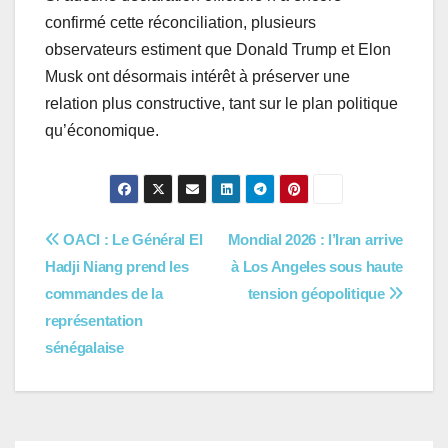
confirmé cette réconciliation, plusieurs
observateurs estiment que Donald Trump et Elon
Musk ont désormais intérêt à préserver une
relation plus constructive, tant sur le plan politique
qu’économique.
Navigation
OACI : Le Général El
Mondial 2026 : l’Iran arrive
Hadji Niang prend les
à Los Angeles sous haute
de
commandes de la
tension géopolitique
l’article
représentation
sénégalaise