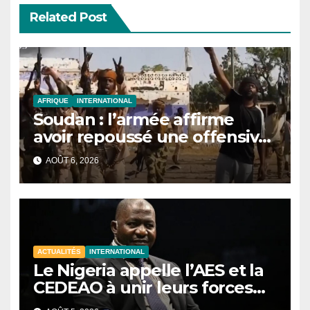
Related Post
AFRIQUE
INTERNATIONAL
Soudan : l’armée affirme
avoir repoussé une offensive
des FSR au Darfour
AOÛT 6, 2026
occidental
ACTUALITÉS
INTERNATIONAL
Le Nigeria appelle l’AES et la
CEDEAO à unir leurs forces
contre le terrorisme