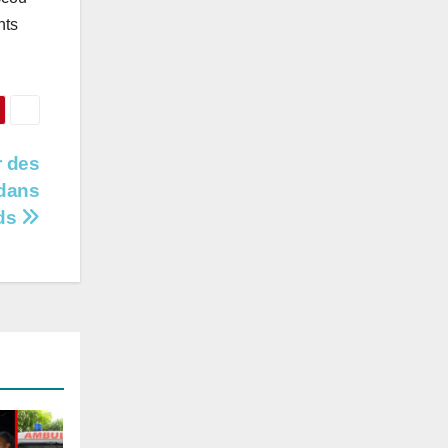
nts
r des
 dans
nds