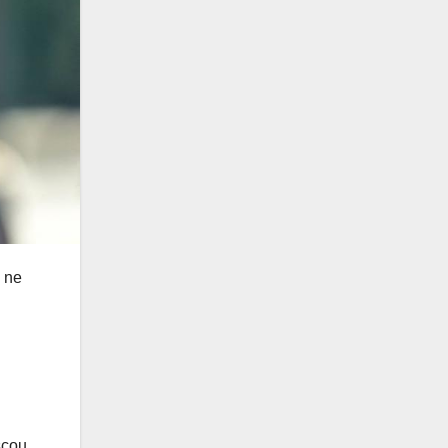
e ne
scou