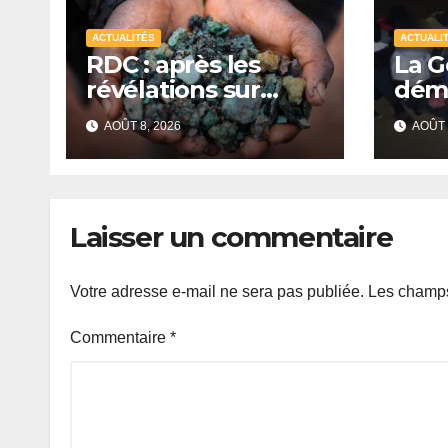
ACTUALITÉS
ACTUALI
RDC : après les
La 
révélations sur
déma
l’uranium dans les
prov
AOÛT 8, 2026
AOÛT 
exportations de
inte
cobalt, Kinshasa
per
lance une
campagne de
Laisser un commentaire
vérification
Votre adresse e-mail ne sera pas publiée.
Les champs
Commentaire
*