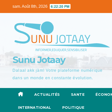
Skip
sam. Août 8th, 2026
6:22:21 PM
to
content
Sunu Jotaay
Dalaal akk jàm! Votre plateforme numérique
dans un monde en constante évolution.
ACTUALITÉS
SANTE
ÉCONOM
INTERNATIONAL
POLITIQUE