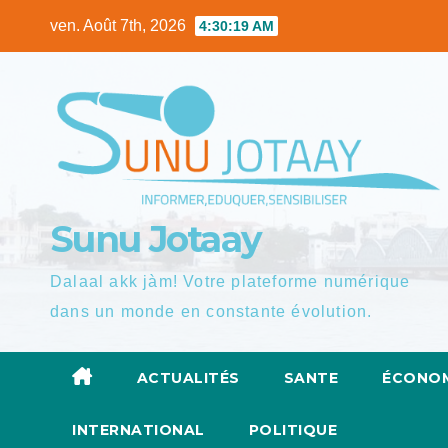
Skip
ven. Août 7th, 2026
4:30:21 AM
to
content
Sunu Jotaay
Dalaal akk jàm! Votre plateforme numérique
dans un monde en constante évolution.
ACTUALITÉS
SANTE
ÉCONOM
INTERNATIONAL
POLITIQUE