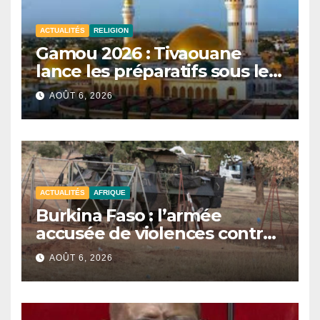
ACTUALITÉS
RELIGION
Gamou 2026 : Tivaouane
lance les préparatifs sous le
signe de l’unité et du Tawhid.
AOÛT 6, 2026
ACTUALITÉS
AFRIQUE
Burkina Faso : l’armée
accusée de violences contre
des civils après une attaque
AOÛT 6, 2026
jihadiste.