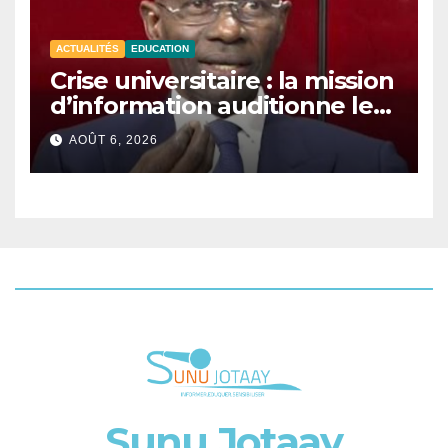
ACTUALITÉS
EDUCATION
Crise universitaire : la mission
d’information auditionne le
ministre Boubacar Camara.
AOÛT 6, 2026
Sunu Jotaay