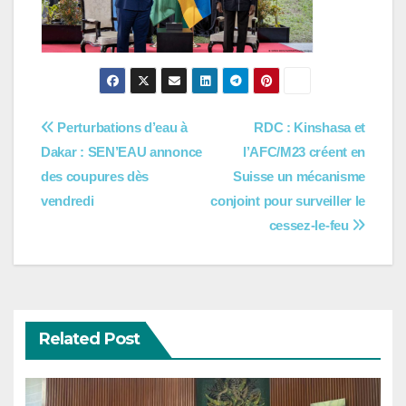
Navigation
Perturbations d’eau à
RDC : Kinshasa et
Dakar : SEN’EAU annonce
l’AFC/M23 créent en
de
des coupures dès
Suisse un mécanisme
l’article
vendredi
conjoint pour surveiller le
cessez-le-feu
Related Post