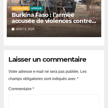
ACTUALITÉS
AFRIQUE
Burkina Faso : l’armée
accusée de violences contre
des civils après une attaque
AOÛT 6, 2026
jihadiste.
Laisser un commentaire
Votre adresse e-mail ne sera pas publiée.
Les
champs obligatoires sont indiqués avec
*
Commentaire
*