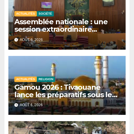
ACTUALITÉS
SOCIÉTÉ
Assemblée nationale : une
session extraordinaire
convoquée le 10 août avec
AOÛT 6, 2026
plusieurs commissions
d’enquête à l’ordre du jour.
ACTUALITÉS
RELIGION
Gamou 2026 : Tivaouane
lance les préparatifs sous le
signe de l’unité et du Tawhid.
AOÛT 6, 2026