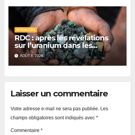
ACTUALITÉS
RDC : après les révélations
sur l’uranium dans les
exportations de cobalt,
AOÛT 8, 2026
Kinshasa lance une
campagne de vérification
Laisser un commentaire
Votre adresse e-mail ne sera pas publiée.
Les
champs obligatoires sont indiqués avec
*
Commentaire
*