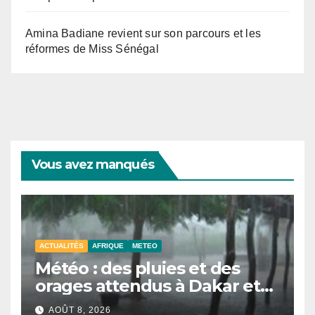
Amina Badiane revient sur son parcours et les
réformes de Miss Sénégal
Vous avez manqués
ACTUALITÉS
AFRIQUE
METEO
Météo : des pluies et des
orages attendus à Dakar et
dans plusieurs localités ce
AOÛT 8, 2026