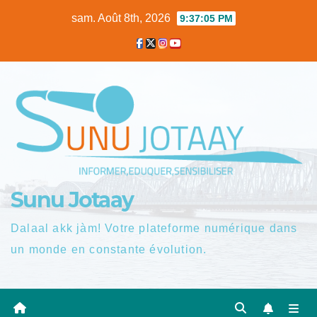
Skip
sam. Août 8th, 2026
9:37:06 PM
to
content
Sunu Jotaay
Dalaal akk jàm! Votre plateforme numérique dans
un monde en constante évolution.