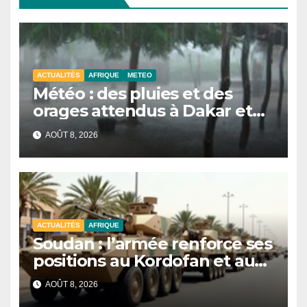
ACTUALITÉS
AFRIQUE
METEO
Météo : des pluies et des
orages attendus à Dakar et
dans plusieurs localités ce
AOÛT 8, 2026
samedi
ACTUALITÉS
AFRIQUE
Soudan : l’armée renforce ses
positions au Kordofan et au
Darfour avec des blindés
AOÛT 8, 2026
financés par Riyad