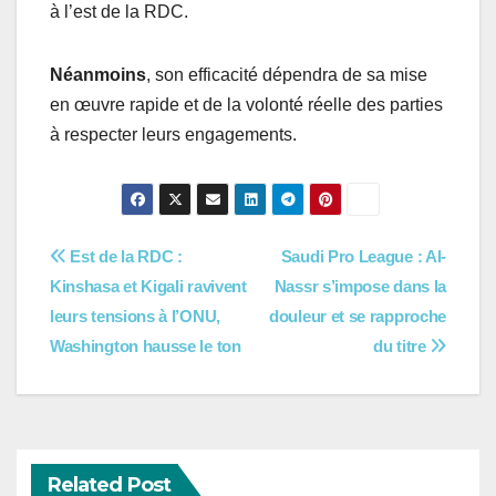
à l’est de la RDC.
Néanmoins
, son efficacité dépendra de sa mise
en œuvre rapide et de la volonté réelle des parties
à respecter leurs engagements.
Navigation
Est de la RDC :
Saudi Pro League : Al-
Kinshasa et Kigali ravivent
Nassr s’impose dans la
de
leurs tensions à l’ONU,
douleur et se rapproche
l’article
Washington hausse le ton
du titre
Related Post