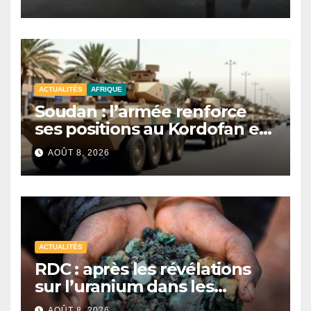
samedi
ACTUALITÉS
AFRIQUE
Soudan : l’armée renforce
ses positions au Kordofan et
au Darfour avec des blindés
AOÛT 8, 2026
financés par Riyad
ACTUALITÉS
RDC : après les révélations
sur l’uranium dans les
exportations de cobalt,
AOÛT 8, 2026