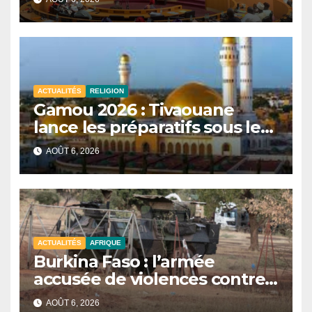
plusieurs commissions
d’enquête à l’ordre du jour.
ACTUALITÉS
RELIGION
Gamou 2026 : Tivaouane
lance les préparatifs sous le
signe de l’unité et du Tawhid.
AOÛT 6, 2026
ACTUALITÉS
AFRIQUE
Burkina Faso : l’armée
accusée de violences contre
des civils après une attaque
AOÛT 6, 2026