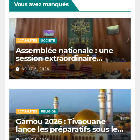
Vous avez manqués
ACTUALITÉS
SOCIÉTÉ
Assemblée nationale : une
session extraordinaire
convoquée le 10 août avec
AOÛT 6, 2026
plusieurs commissions
d’enquête à l’ordre du jour.
ACTUALITÉS
RELIGION
Gamou 2026 : Tivaouane
lance les préparatifs sous le
signe de l’unité et du Tawhid.