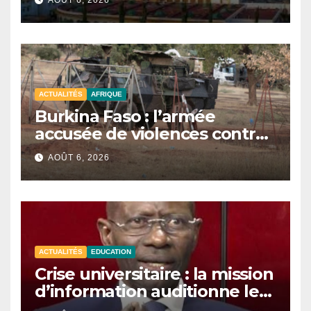
AOÛT 6, 2026
ACTUALITÉS
AFRIQUE
Burkina Faso : l’armée
accusée de violences contre
des civils après une attaque
AOÛT 6, 2026
jihadiste.
ACTUALITÉS
EDUCATION
Crise universitaire : la mission
d’information auditionne le
ministre Boubacar Camara.