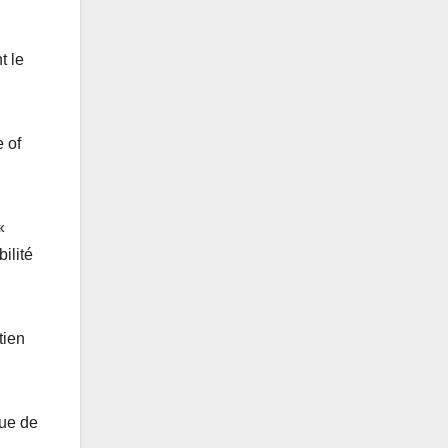
t le
e of
«
ilité
tien
que de