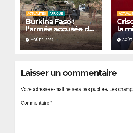
ACTUALITÉS
AFRIQUE
ACTUALI
Burkina Faso :
Crise
l’armée accusée de
la m
violences contre
d’in
AOÛT 6, 2026
AOÛT 
des civils après une
audi
attaque jihadiste.
mini
Cam
Laisser un commentaire
Votre adresse e-mail ne sera pas publiée.
Les champs
Commentaire
*