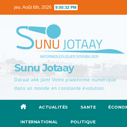
Skip
jeu. Août 6th, 2026
9:00:34 PM
to
content
Sunu Jotaay
Dalaal akk jàm! Votre plateforme numérique
dans un monde en constante évolution.
ACTUALITÉS
SANTE
ÉCONOM
INTERNATIONAL
POLITIQUE