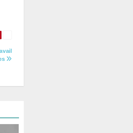
avail
nes