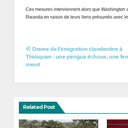
Ces mesures interviennent alors que Washington 
Rwanda en raison de leurs liens présumés avec le M
Navigation
Drame de l’émigration clandestine à
Thioupam : une pirogue échoue, une f
de
meurt
l’article
Related Post