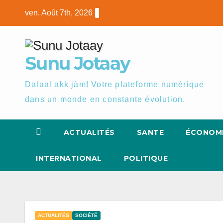
Skip
ven. Août 7th, 2026
to
content
Sunu Jotaay
Dalaal akk jàm! Votre plateforme numérique
dans un monde en constante évolution.
ACTUALITÉS
SANTE
ÉCONOM
INTERNATIONAL
POLITIQUE
ACTUALITÉS
SOCIÉTÉ