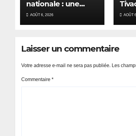
nationale : une
Tiva
session
prép
AOÛT 6, 2026
AOÛT 6
extraordinaire
sign
convoquée le 10
du T
août avec plusieurs
commissions
Laisser un commentaire
d’enquête à l’ordre
du jour.
Votre adresse e-mail ne sera pas publiée.
Les champs
Commentaire
*