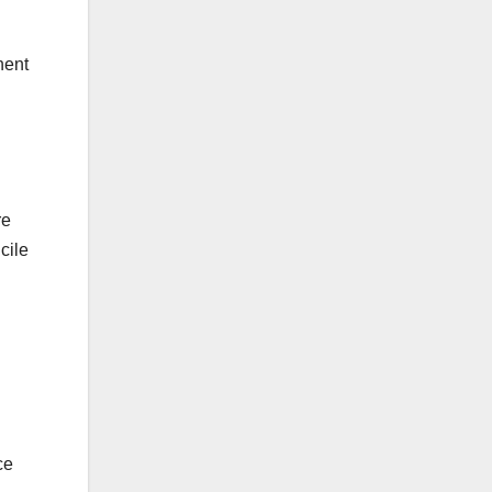
n
nent
re
cile
ce