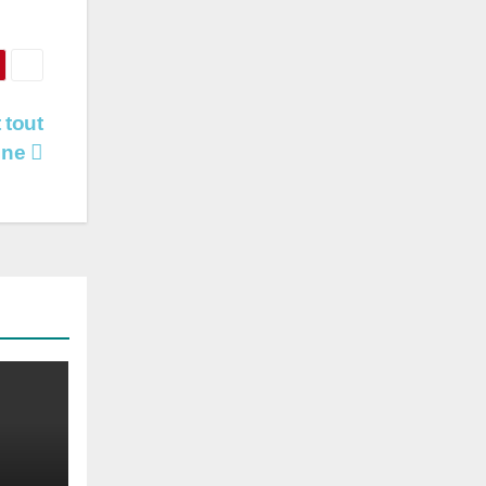
 tout
lène