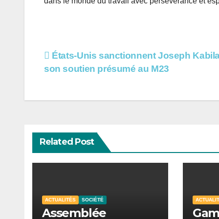
dans le monde du travail avec persévérance et esp
Navigation
États-Unis sanctionnent Joseph Kabil
son soutien présumé au M23
de
l’article
Related Post
ACTUALITÉS
SOCIÉTÉ
ACTUALI
Assemblée
Gamo