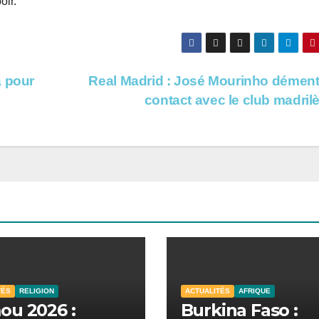
oir.
a pour
Real Madrid : José Mourinho dément
contact avec le club madri
TÉS
RELIGION
ACTUALITÉS
AFRIQUE
u 2026 :
Burkina Faso :