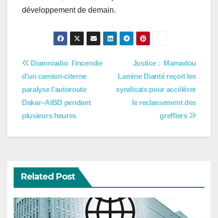
développement de demain.
Navigation
Diamniadio l’incendie
Justice : Mamadou
d’un camion-citerne
Lamine Dianté reçoit les
de
paralyse l’autoroute
syndicats pour accélérer
l’article
Dakar–AIBD pendant
le reclassement des
plusieurs heures
greffiers
Related Post