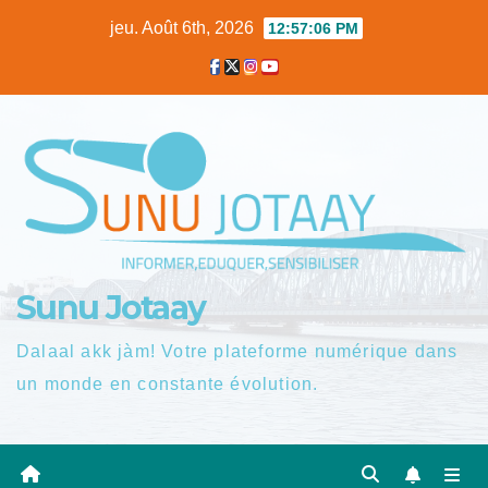
Skip
jeu. Août 6th, 2026
12:57:07 PM
to
content
Sunu Jotaay
Dalaal akk jàm! Votre plateforme numérique dans
un monde en constante évolution.