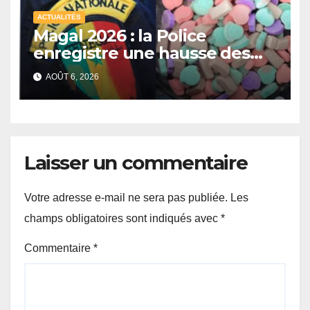
ACTUALITÉS
Magal 2026 : la Police
enregistre une hausse des
saisies de drogues de
AOÛT 6, 2026
synthèse malgré un recul de
certains stupéfiants
Laisser un commentaire
Votre adresse e-mail ne sera pas publiée.
Les
champs obligatoires sont indiqués avec
*
Commentaire
*