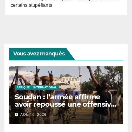
certains stupéfiants
Vous avez manqués
AFRIQUE
INTERNATIONAL
Soudan : l’armée affirme
avoir repoussé une offensive
des FSR au Darfour
AOÛT 6, 2026
occidental