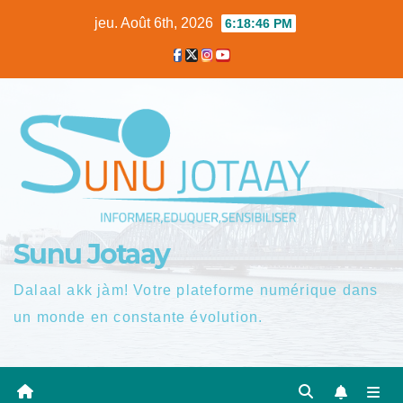
Skip
jeu. Août 6th, 2026
6:18:47 PM
to
content
Sunu Jotaay
Dalaal akk jàm! Votre plateforme numérique dans
un monde en constante évolution.