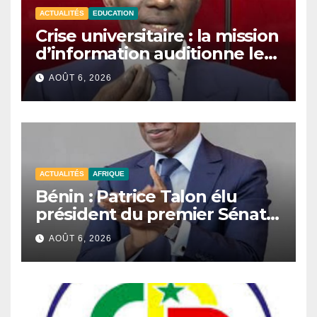
ACTUALITÉS
EDUCATION
Crise universitaire : la mission
d’information auditionne le
ministre Boubacar Camara.
AOÛT 6, 2026
ACTUALITÉS
AFRIQUE
Bénin : Patrice Talon élu
président du premier Sénat
de l’histoire du pays.
AOÛT 6, 2026