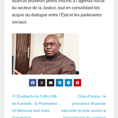
avancer plusieurs points inscrits à l’agenda social
du secteur de la Justice, tout en consolidant les
acquis du dialogue entre l’État et les partenaires
sociaux.
Navigation
Étudiants de l’UN-CHK
Côte d’Ivoire : le
de Kaolack : la Promotion
procureur financier
de
10 dénonce huit mois
intensifie la lutte contre le
d’abandon
blanchiment de capitaux