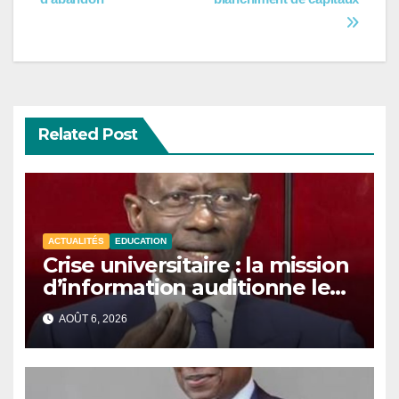
l’article
Related Post
ACTUALITÉS
EDUCATION
Crise universitaire : la mission
d’information auditionne le
ministre Boubacar Camara.
AOÛT 6, 2026