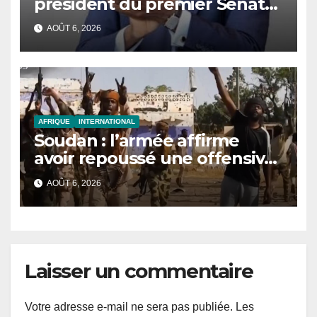
président du premier Sénat
de l’histoire du pays.
AOÛT 6, 2026
AFRIQUE
INTERNATIONAL
Soudan : l’armée affirme
avoir repoussé une offensive
des FSR au Darfour
AOÛT 6, 2026
occidental
Laisser un commentaire
Votre adresse e-mail ne sera pas publiée.
Les