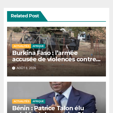
Related Post
ACTUALITÉS
AFRIQUE
Burkina Faso : l’armée
accusée de violences contre
des civils après une attaque
AOÛT 6, 2026
jihadiste.
ACTUALITÉS
AFRIQUE
Bénin : Patrice Talon élu