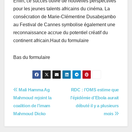
Enfin, ce succès ouvre de nouvelles perspectives
pour les jeunes talents africains du cinéma. La
consécration de Marie-Clémentine Dusabejambo
au Festival de Cannes symbolise également une
reconnaissance accrue du potentiel créatif du
continent africain.Haut du formulaire
Bas du formulaire
Navigation
Mali Hamma Ag
RDC : l’OMS estime que
Mahmoud rejoint la
l’épidémie d’Ebola aurait
de
coalition de l’imam
débuté il y a plusieurs
l’article
Mahmoud Dicko
mois