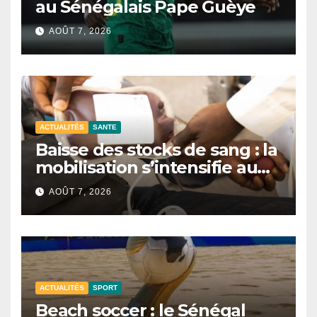
au Sénégalais Pape Guèye
AOÛT 7, 2026
ACTUALITÉS
SANTE
Baisse des stocks de sang : la
mobilisation s’intensifie au
CNTS de Dakar.
AOÛT 7, 2026
ACTUALITÉS
SPORT
Beach soccer : le Sénégal