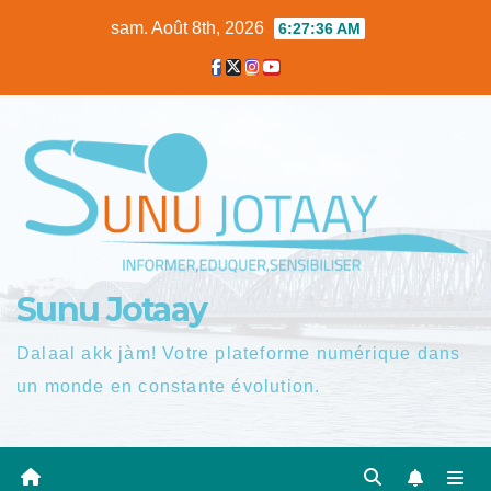
Skip
sam. Août 8th, 2026
6:27:37 AM
to
content
Sunu Jotaay
Dalaal akk jàm! Votre plateforme numérique dans
un monde en constante évolution.