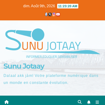
Skip
dim. Août 9th, 2026
11:23:21 AM
to
content
Sunu Jotaay
Dalaal akk jàm! Votre plateforme numérique dans
un monde en constante évolution.