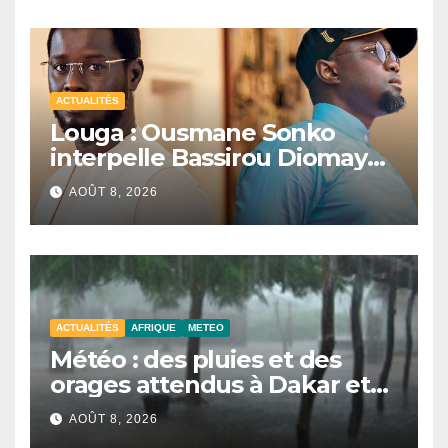
ACTUALITÉS
Louga : Ousmane Sonko
interpelle Bassirou Diomaye
Faye sur la date des élections
AOÛT 8, 2026
locales
ACTUALITÉS
AFRIQUE
METEO
Météo : des pluies et des
orages attendus à Dakar et
dans plusieurs localités ce
AOÛT 8, 2026
samedi