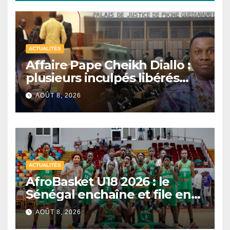
ACTUALITÉS
Affaire Pape Cheikh Diallo :
plusieurs inculpés libérés
après un non-lieu partiel
AOÛT 8, 2026
ACTUALITÉS
AfroBasket U18 2026 : le
Sénégal enchaîne et file en
quarts de finale
AOÛT 8, 2026