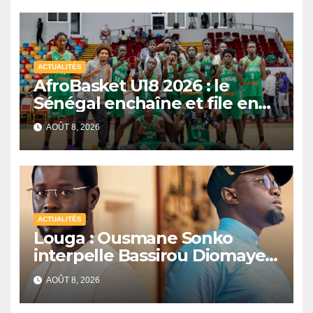
ACTUALITÉS
AfroBasket U18 2026 : le
Sénégal enchaîne et file en
quarts de finale
AOÛT 8, 2026
ACTUALITÉS
Louga : Ousmane Sonko
interpelle Bassirou Diomaye
Faye sur la date des élections
AOÛT 8, 2026
locales