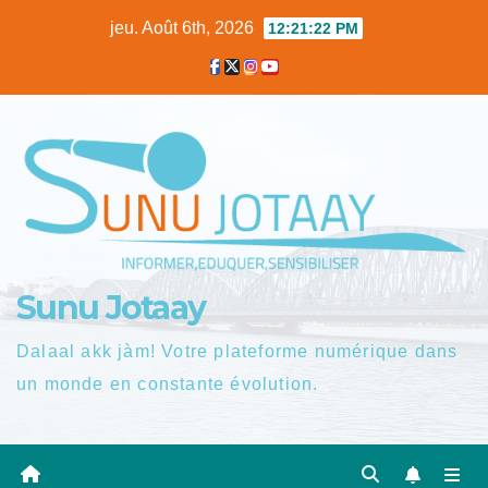
Skip
jeu. Août 6th, 2026
12:21:23 PM
to
content
Sunu Jotaay
Dalaal akk jàm! Votre plateforme numérique dans
un monde en constante évolution.