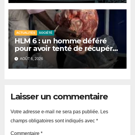
économiques
ACTUALITÉS
SOCIÉTÉ
HLM 6 : un homme déféré
pour avoir tenté de récupérer
et revendre de la viande
AOÛT 6, 2026
impropre à la consommation
Laisser un commentaire
Votre adresse e-mail ne sera pas publiée.
Les
champs obligatoires sont indiqués avec
*
Commentaire
*