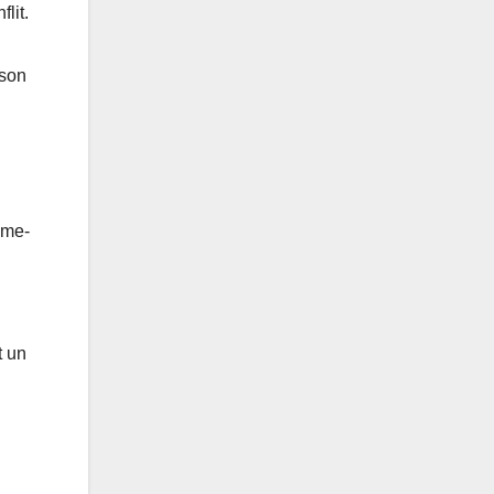
lit.
 son
ume-
t un