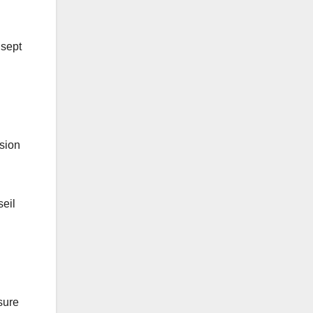
 sept
ision
seil
sure