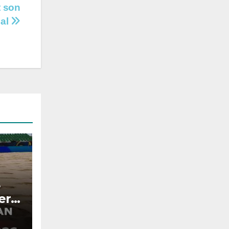
t son
gal
e
era