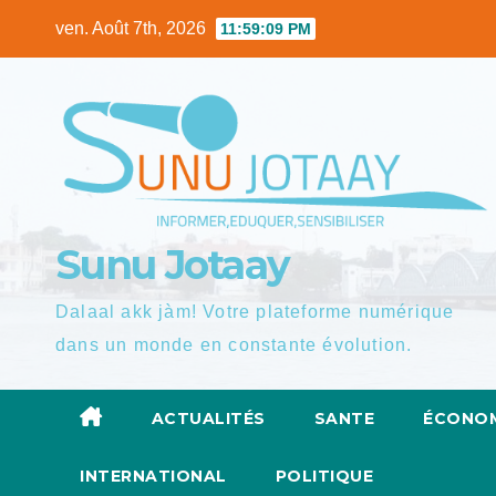
Skip
ven. Août 7th, 2026
11:59:10 PM
to
content
Sunu Jotaay
Dalaal akk jàm! Votre plateforme numérique
dans un monde en constante évolution.
ACTUALITÉS
SANTE
ÉCONOM
INTERNATIONAL
POLITIQUE