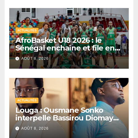
ACTUALITÉS
AfroBasket U18 2026 : le
Sénégal enchaîne et file en
quarts de finale
AOÛT 8, 2026
ACTUALITÉS
Louga : Ousmane Sonko
interpelle Bassirou Diomaye
Faye sur la date des élections
AOÛT 8, 2026
locales