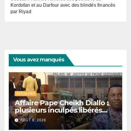
Kordofan et au Darfour avec des blindés financés
par Riyad
Vous avez manqués
ACTUALITÉS
Affaire Pape Cheikh Diallo :
plusieurs inculpés libérés
après un non-lieu partiel
AOÛT 8, 2026