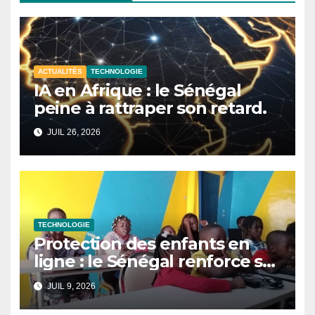
ACTUALITÉS
TECHNOLOGIE
IA en Afrique : le Sénégal
peine à rattraper son retard.
JUIL 26, 2026
TECHNOLOGIE
Protection des enfants en
ligne : le Sénégal renforce sa
stratégie face aux défis du
JUIL 9, 2026
numérique