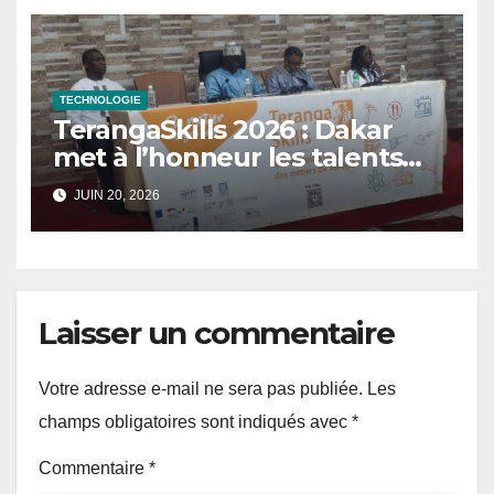
TECHNOLOGIE
TerangaSkills 2026 : Dakar
met à l’honneur les talents
des métiers techniques
JUIN 20, 2026
Laisser un commentaire
Votre adresse e-mail ne sera pas publiée.
Les
champs obligatoires sont indiqués avec
*
Commentaire
*