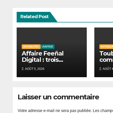
Related Post
ACTUALITÉS
JUSTICE
ACTUALI
Affaire Feeñal
Toub
Digital : trois
comm
chroniqueurs
ses 
AOÛT 5, 2026
AOÛT 4
condamnés à des
Taw
peines de prison
renf
ferme.
dispo
Laisser un commentaire
Votre adresse e-mail ne sera pas publiée.
Les champs