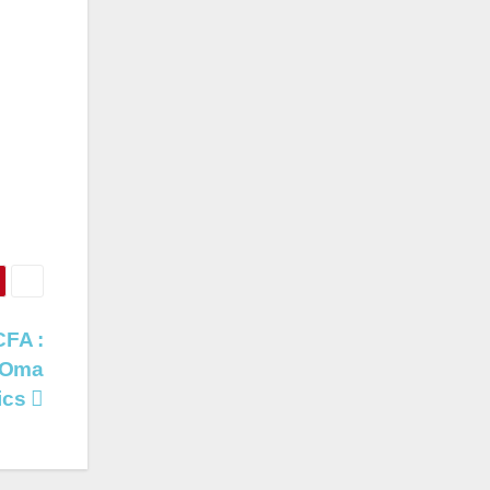
CFA :
t Oma
ics