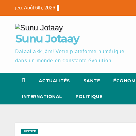
Skip
jeu. Août 6th, 2026
to
content
Sunu Jotaay
Dalaal akk jàm! Votre plateforme numérique
dans un monde en constante évolution.
ACTUALITÉS
SANTE
ÉCONOM
INTERNATIONAL
POLITIQUE
JUSTICE