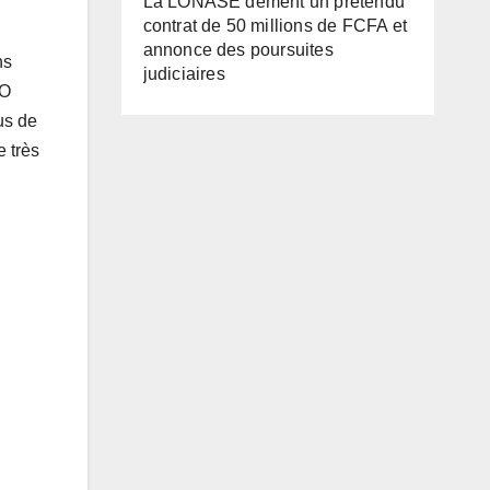
La LONASE dément un prétendu
contrat de 50 millions de FCFA et
annonce des poursuites
ns
judiciaires
JO
us de
e très