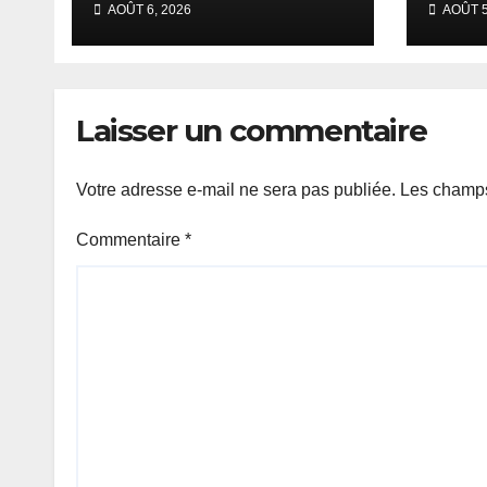
AOÛT 6, 2026
AOÛT 5
ouverte, près d’un
Cam
million de tickets
leur
disponibles.
Laisser un commentaire
Votre adresse e-mail ne sera pas publiée.
Les champs
Commentaire
*