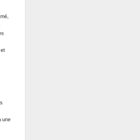
imé,
s
es
 et
is
a une