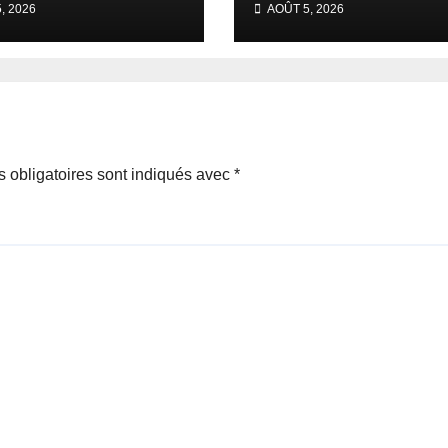
, 2026
AOÛT 5, 2026
eroun pour
PSG reste ferme
 entrée en lice
 obligatoires sont indiqués avec
*