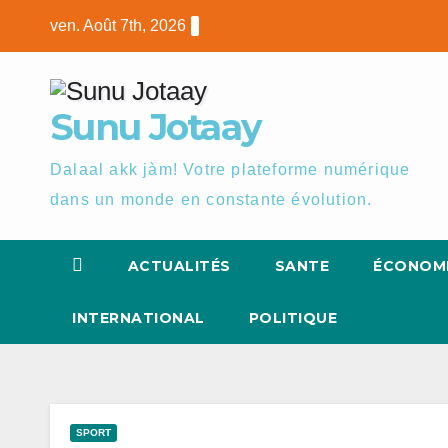
Skip
ven. Août 7th, 2026
to
content
Sunu Jotaay
Dalaal akk jàm! Votre plateforme numérique
dans un monde en constante évolution.
ACTUALITÉS
SANTE
ÉCONOM
INTERNATIONAL
POLITIQUE
SPORT