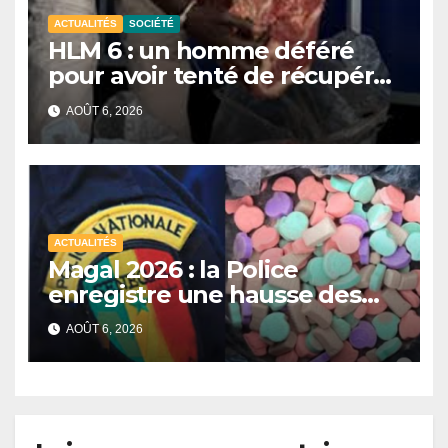
ACTUALITÉS
SOCIÉTÉ
HLM 6 : un homme déféré
pour avoir tenté de récupérer
et revendre de la viande
AOÛT 6, 2026
impropre à la consommation
ACTUALITÉS
Magal 2026 : la Police
enregistre une hausse des
saisies de drogues de
AOÛT 6, 2026
synthèse malgré un recul de
certains stupéfiants