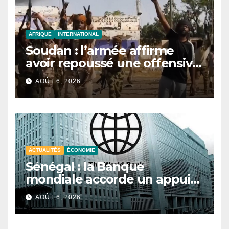
AFRIQUE
INTERNATIONAL
Soudan : l’armée affirme
avoir repoussé une offensive
des FSR au Darfour
AOÛT 6, 2026
occidental
ACTUALITÉS
ÉCONOMIE
Sénégal : la Banque
mondiale accorde un appui
budgétaire de 340 milliards
AOÛT 6, 2026
de FCFA pour soutenir les
réformes économiques