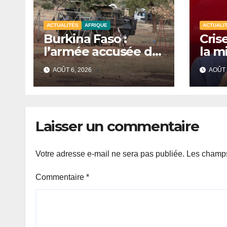
ACTUALITÉS
AFRIQUE
ACTUALI
Burkina Faso :
Crise
l’armée accusée de
la m
violences contre
d’in
AOÛT 6, 2026
AOÛT 
des civils après une
audi
attaque jihadiste.
mini
Cam
Laisser un commentaire
Votre adresse e-mail ne sera pas publiée.
Les champs
Commentaire
*