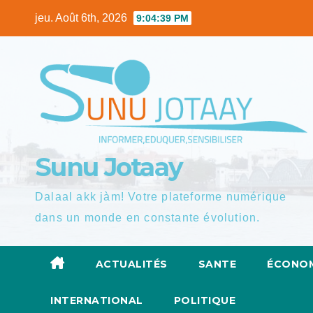
Skip
jeu. Août 6th, 2026
9:04:40 PM
to
content
Sunu Jotaay
Dalaal akk jàm! Votre plateforme numérique
dans un monde en constante évolution.
ACTUALITÉS
SANTE
ÉCONOM
INTERNATIONAL
POLITIQUE