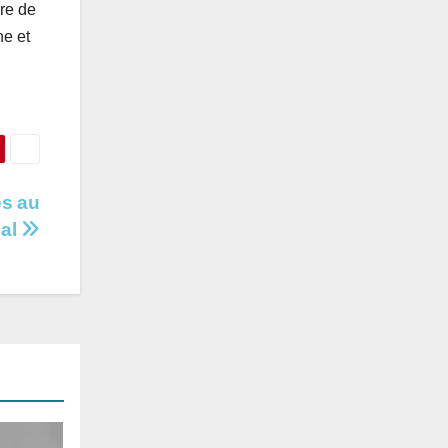
dre de
ne et
és au
al