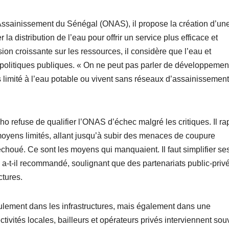
’Assainissement du Sénégal (ONAS), il propose la création d’un
 la distribution de l’eau pour offrir un service plus efficace et
sion croissante sur les ressources, il considère que l’eau et
s politiques publiques. « On ne peut pas parler de développemen
 limité à l’eau potable ou vivent sans réseaux d’assainissement
refuse de qualifier l’ONAS d’échec malgré les critiques. Il ra
moyens limités, allant jusqu’à subir des menaces de coupure
échoué. Ce sont les moyens qui manquaient. Il faut simplifier se
, a-t-il recommandé, soulignant que des partenariats public-priv
ctures.
eulement dans les infrastructures, mais également dans une
ivités locales, bailleurs et opérateurs privés interviennent sou