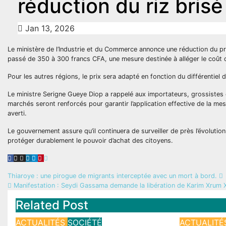
réduction du riz brisé
Jan 13, 2026
Le ministère de l’Industrie et du Commerce annonce une réduction du prix
passé de 350 à 300 francs CFA, une mesure destinée à alléger le coût 
Pour les autres régions, le prix sera adapté en fonction du différentiel
Le ministre Serigne Gueye Diop a rappelé aux importateurs, grossistes et 
marchés seront renforcés pour garantir l’application effective de la me
averti.
Le gouvernement assure qu’il continuera de surveiller de près l’évolution
protéger durablement le pouvoir d’achat des citoyens.
Navigation
Thiaroye : une pirogue de migrants interceptée avec un mort à bord.
Manifestation : Seydi Gassama demande la libération de Karim Xrum X
de
Related Post
l’article
ACTUALITÉS
SOCIÉTÉ
ACTUALIT