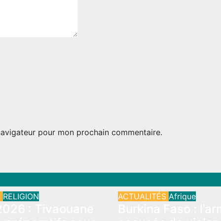
 navigateur pour mon prochain commentaire.
S
RELIGION
ACTUALITÉS
Afrique
026 : Tivaouane
Burkina Faso : l’a