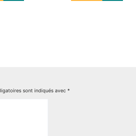
 un homme déféré
Bambaly Seck révè
ir tenté de
avoir subi une
er et revendre de
rhinoplastie : « J’
e impropre à la
ce choix »
mation
Août 5, 2026
026
igatoires sont indiqués avec
*