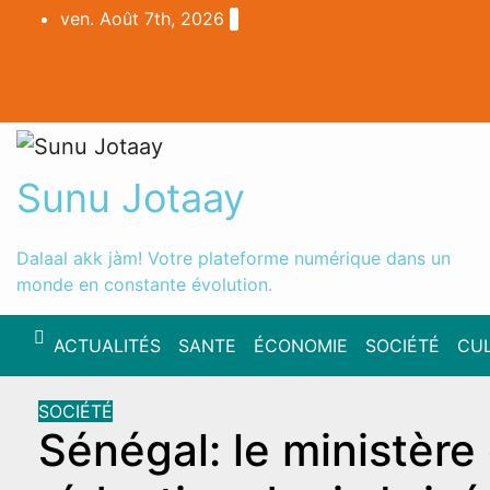
Skip
ven. Août 7th, 2026
to
content
Sunu Jotaay
Dalaal akk jàm! Votre plateforme numérique dans un
monde en constante évolution.
ACTUALITÉS
SANTE
ÉCONOMIE
SOCIÉTÉ
CU
SOCIÉTÉ
Sénégal: le ministère 