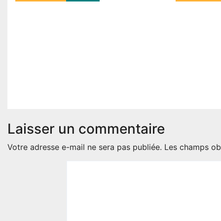
Assemblée nationale :
HLM 6 :
une session
pour avo
extraordinaire convoquée
récupér
le 10 août avec plusieurs
la viand
commissions d’enquête à
consom
l’ordre du jour.
Août 6, 2
Août 6, 2026
Laisser un commentaire
Votre adresse e-mail ne sera pas publiée.
Les champs obl