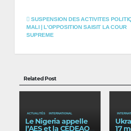
Navigation
SUSPENSION DES ACTIVITES POLITI
MALI | L’OPPOSITION SAISIT LA COUR
de
SUPREME
l’article
Related Post
ACTUALITÉS
INTERNATIONAL
INTERNA
Le Nigeria appelle
Ukra
l’AES et la CEDEAO
17 m