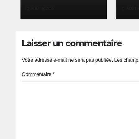
à unir leurs forces
nouv
AOÛT 5, 2026
AOÛT 5
contre le terrorisme
frap
Kiev
Laisser un commentaire
Votre adresse e-mail ne sera pas publiée.
Les champs
Commentaire
*