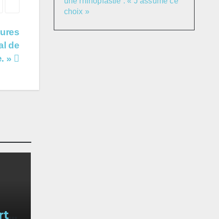
une rhinoplastie : « J’assume ce
choix »
ures
al de
e. »
rté