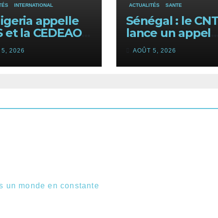
TÉS
INTERNATIONAL
ACTUALITÉS
SANTE
igeria appelle
Sénégal : le CN
S et la CEDEAO à
lance un appel
 leurs forces
urgent aux
5, 2026
AOÛT 5, 2026
re le terrorisme
donneurs face 
une pénurie de
sang.
ns un monde en constante