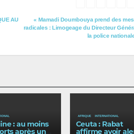
QUE AU
« Mamadi Doumbouya prend des mes
radicales : Limogeage du Directeur Génér
la police national
TIONAL
AFRIQUE
INTERNATIONAL
ine : au moins
Ceuta : Rabat
orts après une
affirme avoir ale