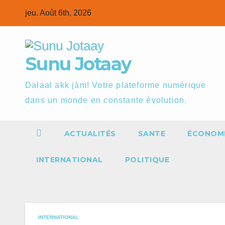
Skip
jeu. Août 6th, 2026
to
content
Sunu Jotaay
Dalaal akk jàm! Votre plateforme numérique
dans un monde en constante évolution.
ACTUALITÉS
SANTE
ÉCONOM
INTERNATIONAL
POLITIQUE
INTERNATIONAL