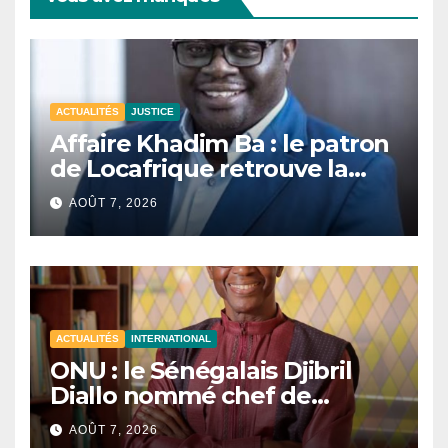
ACTUALITÉS
JUSTICE
Affaire Khadim Ba : le patron
de Locafrique retrouve la
liberté.
AOÛT 7, 2026
ACTUALITÉS
INTERNATIONAL
ONU : le Sénégalais Djibril
Diallo nommé chef de
cabinet du président de la
AOÛT 7, 2026
81e Assemblée générale.