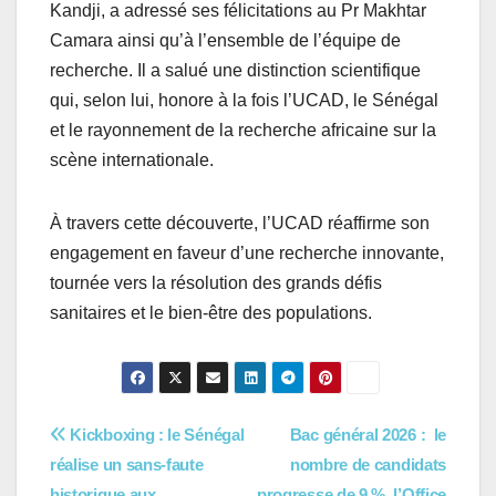
Kandji, a adressé ses félicitations au Pr Makhtar
Camara ainsi qu’à l’ensemble de l’équipe de
recherche. Il a salué une distinction scientifique
qui, selon lui, honore à la fois l’UCAD, le Sénégal
et le rayonnement de la recherche africaine sur la
scène internationale.
À travers cette découverte, l’UCAD réaffirme son
engagement en faveur d’une recherche innovante,
tournée vers la résolution des grands défis
sanitaires et le bien-être des populations.
Navigation
Kickboxing : le Sénégal
Bac général 2026 : le
réalise un sans-faute
nombre de candidats
de
historique aux
progresse de 9 %, l’Office