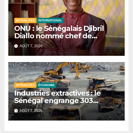
ACTUALITÉS
INTERNATIONAL
ONU : le Sénégalais Djibril
Diallo nommé chef de
cabinet du président de la
AOÛT 7, 2026
81e Assemblée générale.
ACTUALITÉS
ÉCONOMIE
Industries extractives : le
Sénégal engrange 303
milliards FCFA de revenus au
AOÛT 7, 2026
premier semestre 2025.