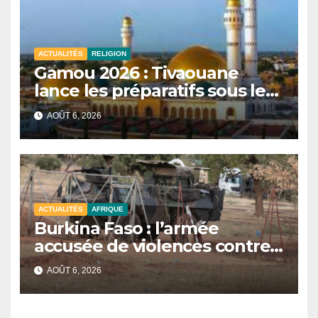
ACTUALITÉS
RELIGION
Gamou 2026 : Tivaouane
lance les préparatifs sous le
signe de l’unité et du Tawhid.
AOÛT 6, 2026
ACTUALITÉS
AFRIQUE
Burkina Faso : l’armée
accusée de violences contre
des civils après une attaque
AOÛT 6, 2026
jihadiste.