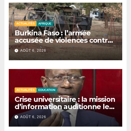
ACTUALITÉS
AFRIQUE
Burkina Faso : l’armée
accusée de violences contre
des civils après une attaque
AOÛT 6, 2026
jihadiste.
ACTUALITÉS
EDUCATION
Crise universitaire : la mission
d’information auditionne le
ministre Boubacar Camara.
AOÛT 6, 2026