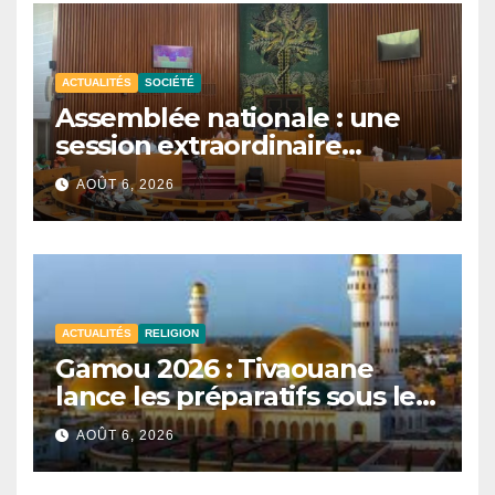
ACTUALITÉS
SOCIÉTÉ
Assemblée nationale : une
session extraordinaire
convoquée le 10 août avec
AOÛT 6, 2026
plusieurs commissions
d’enquête à l’ordre du jour.
ACTUALITÉS
RELIGION
Gamou 2026 : Tivaouane
lance les préparatifs sous le
signe de l’unité et du Tawhid.
AOÛT 6, 2026