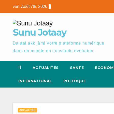
Skip
ven. Août 7th, 2026
to
content
Sunu Jotaay
Dalaal akk jàm! Votre plateforme numérique
dans un monde en constante évolution.
ACTUALITÉS
SANTE
ÉCONOM
INTERNATIONAL
POLITIQUE
ACTUALITÉS