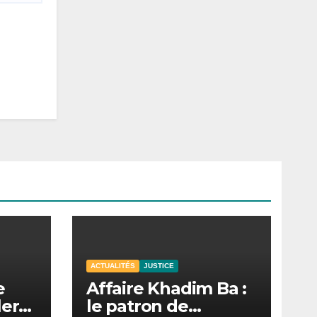
ACTUALITÉS
JUSTICE
e
Affaire Khadim Ba :
lera
le patron de