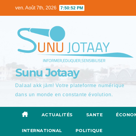
Skip
ven. Août 7th, 2026
7:50:54 PM
to
content
Sunu Jotaay
Dalaal akk jàm! Votre plateforme numérique
dans un monde en constante évolution.
ACTUALITÉS
SANTE
ÉCONOM
INTERNATIONAL
POLITIQUE