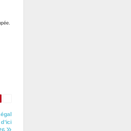
upée.
négal
d’ici
26