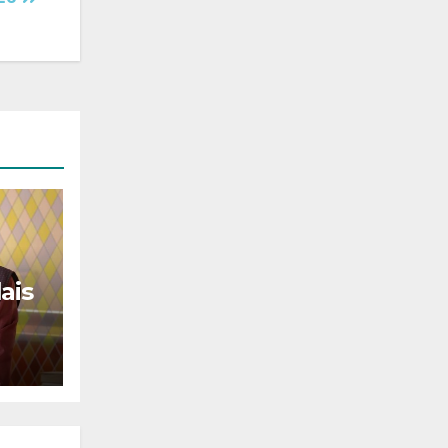
ais
81e