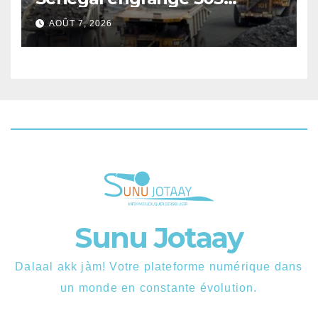
milliards FCFA de revenus au
AOÛT 7, 2026
premier semestre 2025.
Sunu Jotaay
Dalaal akk jàm! Votre plateforme numérique dans
un monde en constante évolution.