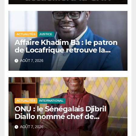
ACTUALITÉS
JUSTICE
Affaire Khadim Ba : le patron
de Locafrique retrouve la
liberté.
AOÛT 7, 2026
ACTUALITÉS
INTERNATIONAL
ONU : le Sénégalais Djibril
Diallo nommé chef de
cabinet du président de la
AOÛT 7, 2026
81e Assemblée générale.