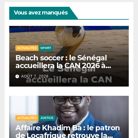
Vous avez manqués
ACTUALITÉS
SPORT
Beach soccer : le Sénégal
accueillera la CAN 2026 à
Dakar.
AOÛT 7, 2026
ACTUALITÉS
JUSTICE
Affaire Khadim Ba : le patron
de Locafrique retrouve la