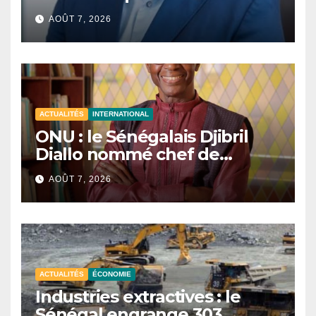
liberté.
AOÛT 7, 2026
ACTUALITÉS
INTERNATIONAL
ONU : le Sénégalais Djibril
Diallo nommé chef de
cabinet du président de la
AOÛT 7, 2026
81e Assemblée générale.
ACTUALITÉS
ÉCONOMIE
Industries extractives : le
Sénégal engrange 303