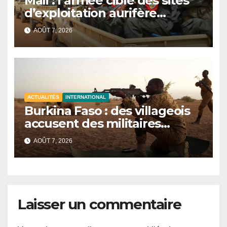
Mali : l’armée cible des sites
d’exploitation aurifère
clandestine attribués à des
AOÛT 7, 2026
groupes armés
ACTUALITÉS
INTERNATIONAL
Burkina Faso : des villageois
accusent des militaires
d’avoir tué au moins 48 civils
AOÛT 7, 2026
après une attaque terroriste
Laisser un commentaire