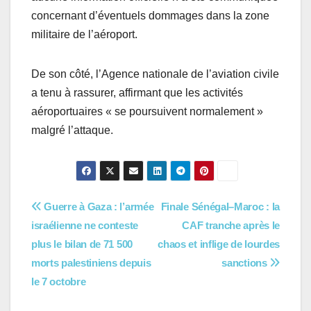
concernant d’éventuels dommages dans la zone
militaire de l’aéroport.
De son côté, l’Agence nationale de l’aviation civile
a tenu à rassurer, affirmant que les activités
aéroportuaires « se poursuivent normalement »
malgré l’attaque.
Navigation
Guerre à Gaza : l’armée
Finale Sénégal–Maroc : la
israélienne ne conteste
CAF tranche après le
de
plus le bilan de 71 500
chaos et inflige de lourdes
l’article
morts palestiniens depuis
sanctions
le 7 octobre