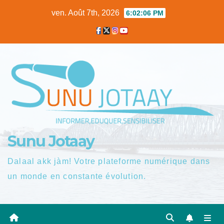
Skip
ven. Août 7th, 2026
6:02:07 PM
to
content
Sunu Jotaay
Dalaal akk jàm! Votre plateforme numérique dans
un monde en constante évolution.