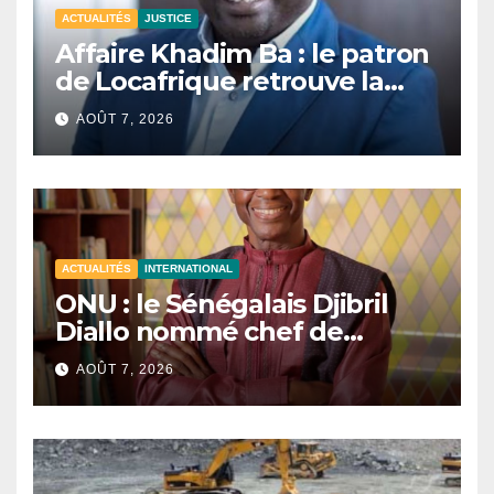
ACTUALITÉS
JUSTICE
Affaire Khadim Ba : le patron
de Locafrique retrouve la
liberté.
AOÛT 7, 2026
ACTUALITÉS
INTERNATIONAL
ONU : le Sénégalais Djibril
Diallo nommé chef de
cabinet du président de la
AOÛT 7, 2026
81e Assemblée générale.