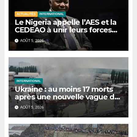
ACTUALITÉS
INTERNATIONAL
Le Nigeria appelle l’AES et la
CEDEAO à unir leurs forces
contre le terrorisme
AOÛT 5, 2026
INTERNATIONAL
Ukraine : au moins 17 morts
après une nouvelle vague de
frappes russes sur Kiev et sa
AOÛT 5, 2026
région