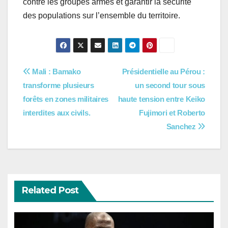
contre les groupes armés et garantir la sécurité
des populations sur l’ensemble du territoire.
Navigation
Mali : Bamako
Présidentielle au Pérou :
transforme plusieurs
un second tour sous
de
forêts en zones militaires
haute tension entre Keiko
l’article
interdites aux civils.
Fujimori et Roberto
Sanchez
Related Post