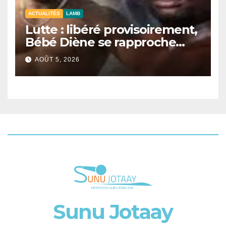
ACTUALITÉS
LAMB
Lutte : libéré provisoirement,
Bébé Diène se rapproche
d’un combat contre Zarco.
AOÛT 5, 2026
Sunu Jotaay