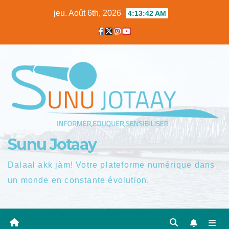
Skip
jeu. Août 6th, 2026
4:13:43 AM
to
content
Sunu Jotaay
Dalaal akk jàm! Votre plateforme numérique dans
un monde en constante évolution.