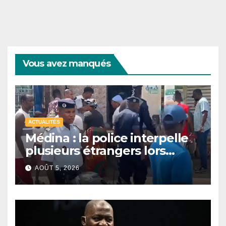
Vous avez manqués
ACTUALITÉS
Médina : la police interpelle
plusieurs étrangers lors
d’une opération de
AOÛT 5, 2026
sécurisation