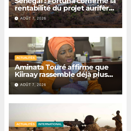
Sénégal : Fortuna confirme la
rentabilité du projet aurifère
Diamba Sud à Kédougou
AOÛT 7, 2026
ACTUALITÉS
Aminata Touré affirme que
Kiiraay rassemble déjà plus
de la moitié des maires du
AOÛT 7, 2026
Sénégal
ACTUALITÉS
INTERNATIONAL