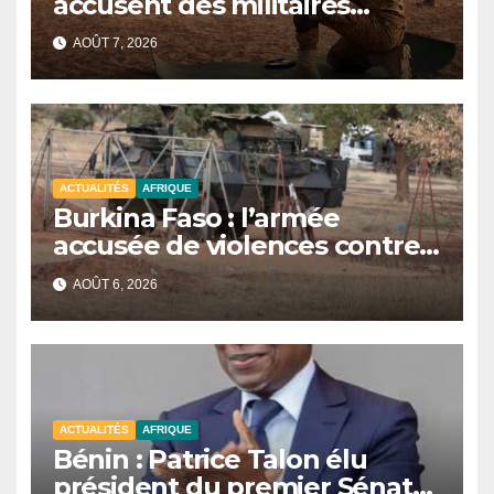
accusent des militaires
d’avoir tué au moins 48 civils
AOÛT 7, 2026
après une attaque terroriste
ACTUALITÉS
AFRIQUE
Burkina Faso : l’armée
accusée de violences contre
des civils après une attaque
AOÛT 6, 2026
jihadiste.
ACTUALITÉS
AFRIQUE
Bénin : Patrice Talon élu
président du premier Sénat