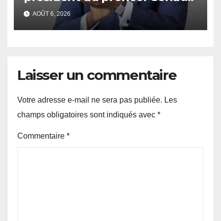
de l’histoire du pays.
AOÛT 6, 2026
Laisser un commentaire
Votre adresse e-mail ne sera pas publiée.
Les
champs obligatoires sont indiqués avec
*
Commentaire
*