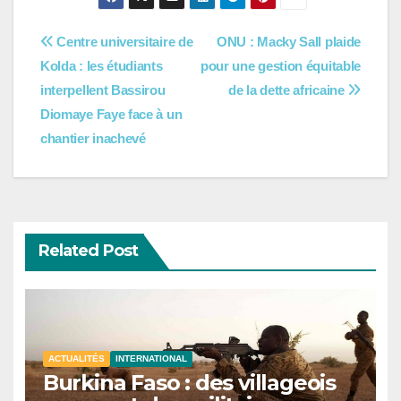
Navigation
Centre universitaire de
ONU : Macky Sall plaide
Kolda : les étudiants
pour une gestion équitable
de
interpellent Bassirou
de la dette africaine
l’article
Diomaye Faye face à un
chantier inachevé
Related Post
ACTUALITÉS
INTERNATIONAL
Burkina Faso : des villageois