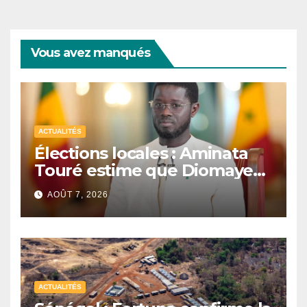
Vous avez manqués
ACTUALITÉS
Élections locales : Aminata
Touré estime que Diomaye
Faye peut légalement
AOÛT 7, 2026
organiser le scrutin en 2027
ACTUALITÉS