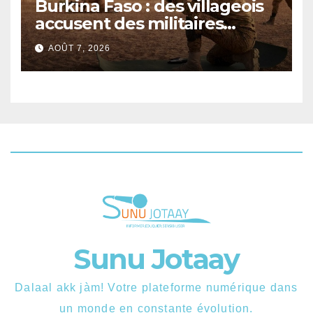
Burkina Faso : des villageois
accusent des militaires
d’avoir tué au moins 48 civils
AOÛT 7, 2026
après une attaque terroriste
Sunu Jotaay
Dalaal akk jàm! Votre plateforme numérique dans
un monde en constante évolution.