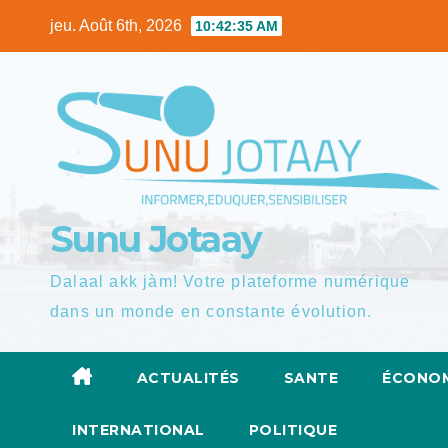
Skip
jeu. Août 6th, 2026
10:42:36 AM
to
content
Sunu Jotaay
Dalaal akk jàm! Votre plateforme numérique
dans un monde en constante évolution.
ACTUALITÉS
SANTE
ÉCONOM
INTERNATIONAL
POLITIQUE