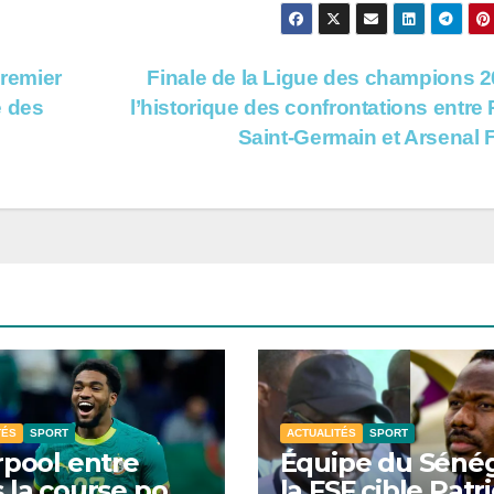
premier
Finale de la Ligue des champions 2
e des
l’historique des confrontations entre 
Saint-Germain et Arsenal
TÉS
SPORT
ACTUALITÉS
SPORT
rpool entre
Équipe du Sénég
 la course pour
la FSF cible Patr