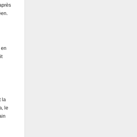
 après
éen.
 en
it
 la
, le
ain