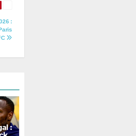
026 :
Paris
 FC
al :
ick