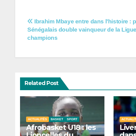
Navigation
Ibrahim Mbaye entre dans l’histoire : 
Sénégalais double vainqueur de la Ligu
de
champions
l’article
Related Post
ACTUALITÉS
BASKET
SPORT
ACTUALI
Afrobasket U18 : les
Live
Lioncelles du
dans