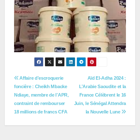
Navigation
Affaire d’escroquerie
Aïd El-Adha 2024 :
foncière : Cheikh Mbacke
L’Arabie Saoudite et la
de
Ndiaye, membre de l’APR,
France Célèbrent le 16
l’article
contraint de rembourser
Juin, le Sénégal Attendra
18 millions de francs CFA
la Nouvelle Lune