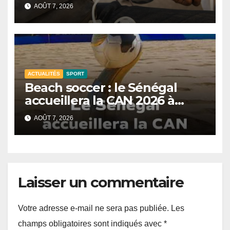
CNTS de Dakar.
AOÛT 7, 2026
ACTUALITÉS
SPORT
Beach soccer : le Sénégal
accueillera la CAN 2026 à
Dakar.
AOÛT 7, 2026
Laisser un commentaire
Votre adresse e-mail ne sera pas publiée.
Les
champs obligatoires sont indiqués avec
*