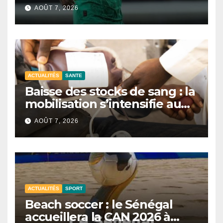
AOÛT 7, 2026
ACTUALITÉS
SANTE
Baisse des stocks de sang : la
mobilisation s’intensifie au
CNTS de Dakar.
AOÛT 7, 2026
ACTUALITÉS
SPORT
Beach soccer : le Sénégal
accueillera la CAN 2026 à