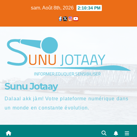
Skip
sam. Août 8th, 2026
2:10:35 PM
to
content
Sunu Jotaay
Dalaal akk jàm! Votre plateforme numérique dans
un monde en constante évolution.