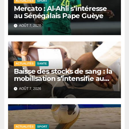
ACTUALITÉS
SPORT
Mercato : Al-Ahli s’intéresse
au Sénégalais Pape Guèye
AOÛT 7, 2026
ACTUALITÉS
SANTE
Baisse des stocks de sang : la
mobilisation s’intensifie au
CNTS de Dakar.
AOÛT 7, 2026
ACTUALITÉS
SPORT