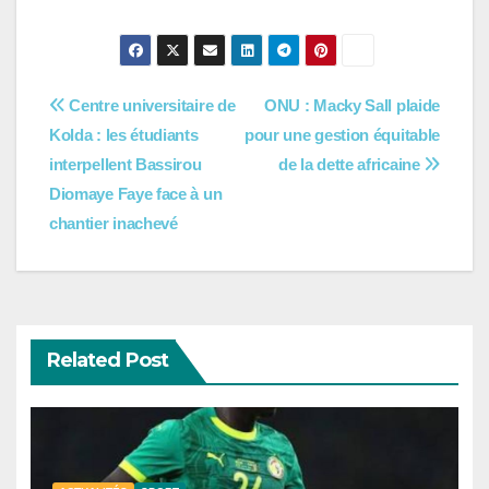
Navigation
Centre universitaire de
ONU : Macky Sall plaide
Kolda : les étudiants
pour une gestion équitable
de
interpellent Bassirou
de la dette africaine
l’article
Diomaye Faye face à un
chantier inachevé
Related Post