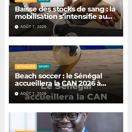
Baisse des stocks de sang : la
mobilisation s’intensifie au
CNTS de Dakar.
AOÛT 7, 2026
ACTUALITÉS
SPORT
Beach soccer : le Sénégal
accueillera la CAN 2026 à
Dakar.
AOÛT 7, 2026