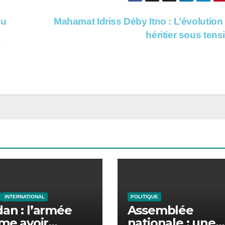
ou
Mahamat Idriss Déby Itno : L’évolution
héritier sous ten
INTERNATIONAL
POLITIQUE
an : l’armée
Assemblée
rme avoir
nationale : une