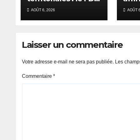
réclame un
repo
AOÛT 6, 2026
AOÛT 6
calendrier électoral
offe
et redoute un
au D
report du scrutin.
occi
Laisser un commentaire
Votre adresse e-mail ne sera pas publiée.
Les champs
Commentaire
*