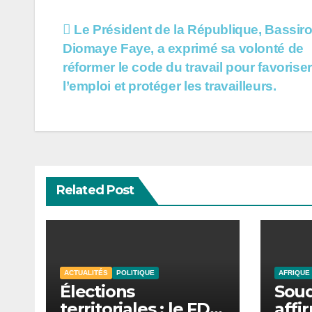
Navigation
Le Président de la République, Bassir
Diomaye Faye, a exprimé sa volonté de
de
réformer le code du travail pour favoriser
l’article
l’emploi et protéger les travailleurs.
Related Post
ACTUALITÉS
POLITIQUE
AFRIQUE
Élections
Soud
territoriales : le FDR
affi