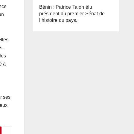
ence
Bénin : Patrice Talon élu
président du premier Sénat de
un
l’histoire du pays.
lles
s,
les
é à
r ses
deux