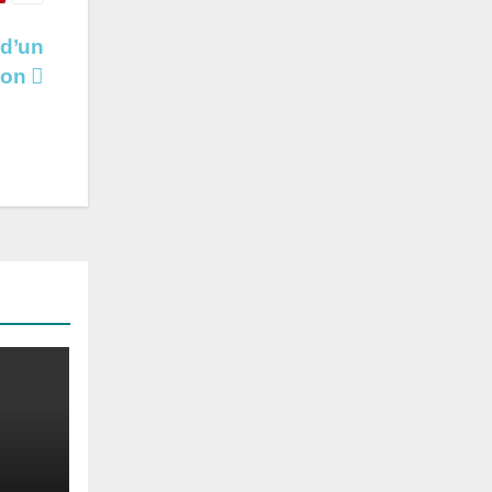
 d’un
sion