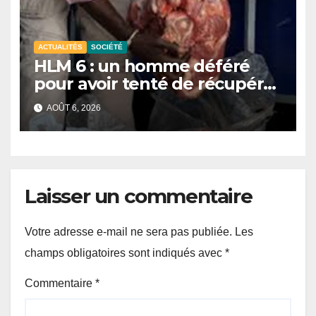
ACTUALITÉS
SOCIÉTÉ
HLM 6 : un homme déféré
pour avoir tenté de récupérer
et revendre de la viande
AOÛT 6, 2026
impropre à la consommation
Laisser un commentaire
Votre adresse e-mail ne sera pas publiée.
Les
champs obligatoires sont indiqués avec
*
Commentaire
*