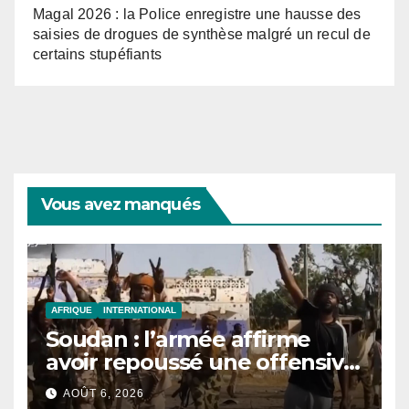
Magal 2026 : la Police enregistre une hausse des
saisies de drogues de synthèse malgré un recul de
certains stupéfiants
Vous avez manqués
AFRIQUE
INTERNATIONAL
Soudan : l’armée affirme
avoir repoussé une offensive
des FSR au Darfour
AOÛT 6, 2026
occidental