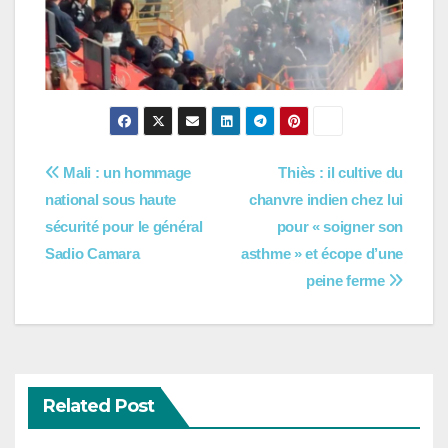
Navigation
Mali : un hommage
Thiès : il cultive du
national sous haute
chanvre indien chez lui
de
sécurité pour le général
pour « soigner son
l’article
Sadio Camara
asthme » et écope d’une
peine ferme
Related Post