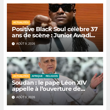
ACTUALITÉS
Positive Black Soul célèbre 37
ans de scène : Junior Awadi
face à un héritage
AOÛT 9, 2026
générationnel
ACTUALITÉS
AFRIQUE
RELIGION
Soudan : le pape Léon XIV
appelle à l’ouverture de
couloirs humanitaires
AOÛT 9, 2026