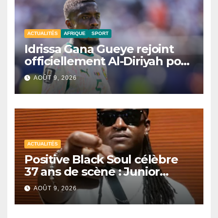
ACTUALITÉS
AFRIQUE
SPORT
Idrissa Gana Gueye rejoint
officiellement Al-Diriyah pour
une saison
AOÛT 9, 2026
ACTUALITÉS
Positive Black Soul célèbre
37 ans de scène : Junior
Awadi face à un héritage
AOÛT 9, 2026
générationnel