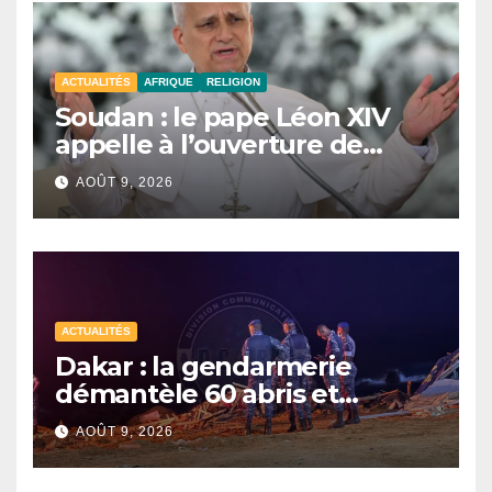
ACTUALITÉS
AFRIQUE
RELIGION
Soudan : le pape Léon XIV
appelle à l’ouverture de
couloirs humanitaires
AOÛT 9, 2026
ACTUALITÉS
Dakar : la gendarmerie
démantèle 60 abris et
interpelle 27 personnes
AOÛT 9, 2026