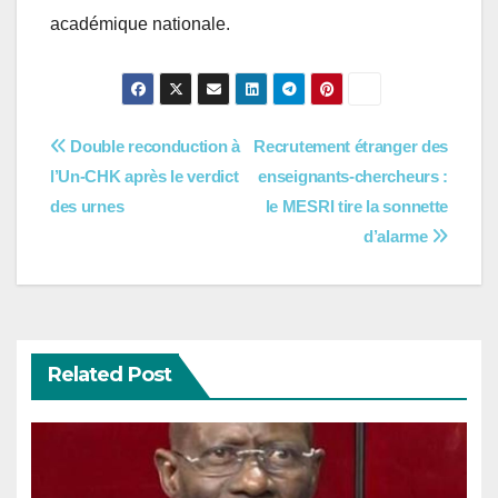
académique nationale.
Navigation
Double reconduction à
Recrutement étranger des
l’Un-CHK après le verdict
enseignants-chercheurs :
de
des urnes
le MESRI tire la sonnette
l’article
d’alarme
Related Post