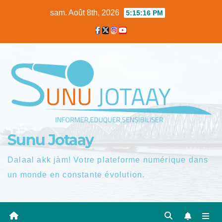
Skip
sam. Août 8th, 2026
5:15:17 PM
to
content
Sunu Jotaay
Dalaal akk jàm! Votre plateforme numérique dans
un monde en constante évolution.