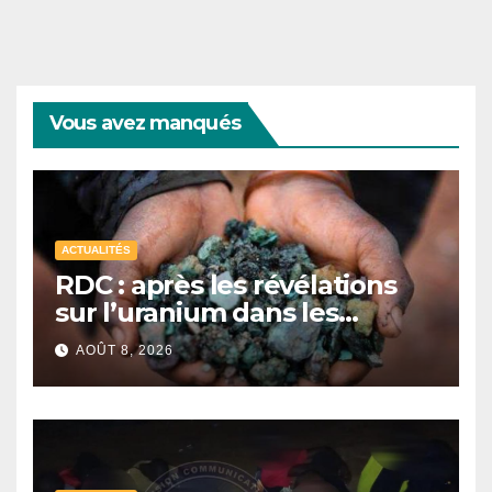
Vous avez manqués
ACTUALITÉS
RDC : après les révélations
sur l’uranium dans les
exportations de cobalt,
AOÛT 8, 2026
Kinshasa lance une
campagne de vérification