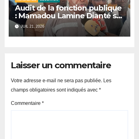
Audit de la fonction publique
: Mamadou Lamine Dianté se
félicite du bon déroulement
JUIL 21, 2026
des opérations à Thiès
Laisser un commentaire
Votre adresse e-mail ne sera pas publiée.
Les
champs obligatoires sont indiqués avec
*
Commentaire
*