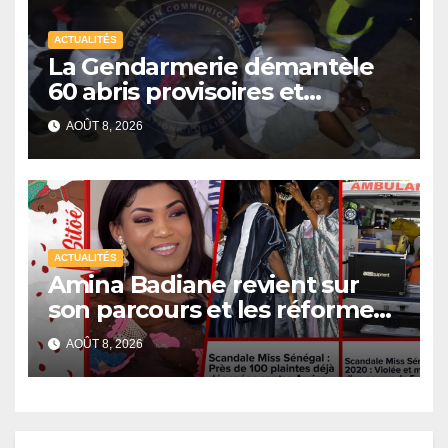
ACTUALITÉS
La Gendarmerie démantèle
60 abris provisoires et
interpelle 27 personnes
AOÛT 8, 2026
ACTUALITÉS
Amina Badiane revient sur
son parcours et les réformes
de Miss Sénégal
AOÛT 8, 2026