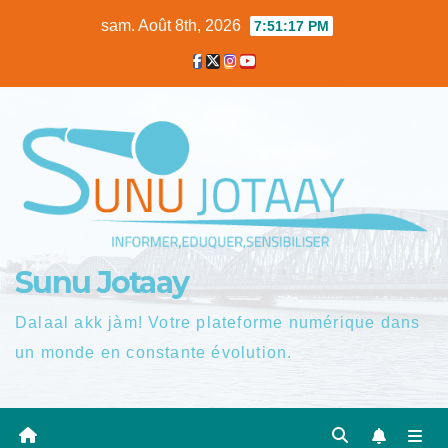
Skip
sam. Août 8th, 2026
7:51:18 PM
to
content
Sunu Jotaay
Dalaal akk jàm! Votre plateforme numérique dans
un monde en constante évolution.