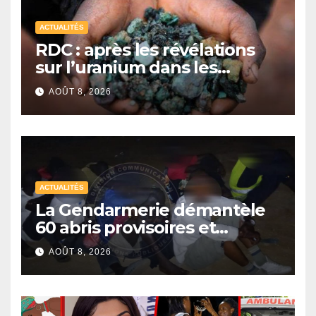
ACTUALITÉS
RDC : après les révélations
sur l’uranium dans les
exportations de cobalt,
AOÛT 8, 2026
Kinshasa lance une
campagne de vérification
ACTUALITÉS
La Gendarmerie démantèle
60 abris provisoires et
interpelle 27 personnes
AOÛT 8, 2026